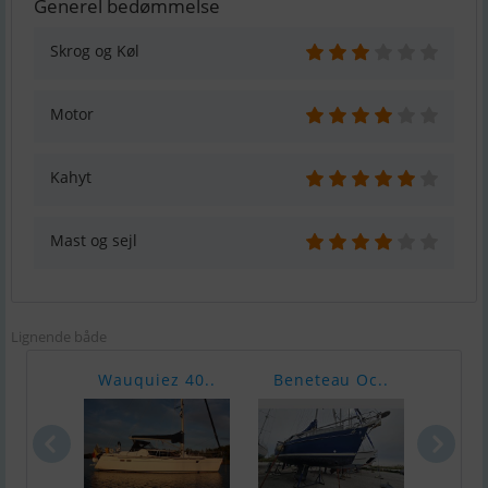
Generel bedømmelse
Skrog og Køl
Motor
Kahyt
Mast og sejl
Lignende både
Wauquiez 40..
Beneteau Oc..
Bava