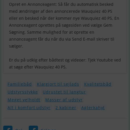
Opret en Annonceagent: Så får du automatisk besked
med ændringer af den annoncerede Wauquiez 40 PS
eller en besked når der kommer nye Wauquiez 40 PS. En
Annonceagent oprettes på søgesiden ved vælge Gem
Søgning. Samme mulighed for at oprette en
annonceagent får du når du via Send E-mail skriver til
sælger.
Er du på udkig efter bådtest og videoer: Tjek Youtube ved
at søge efter Wauquiez 40 PS.
Familiebåd
Klargjort til sejlads
Kvalitetsbåd
Udstyrsstykke
Udrustet til langtur
Meget velholdt
Masser af udstyr
Alt i komfort udstyr
2 kabiner
Agterkahyt