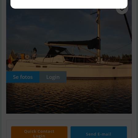
Se fotos
Login
Quick Contact
Send E-mail
Login