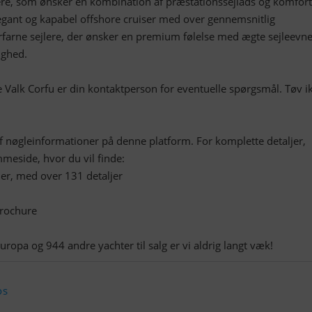
jlere, som ønsker en kombination af præstationssejlads og komfor
legant og kapabel offshore cruiser med over gennemsnitlig
 erfarne sejlere, der ønsker en premium følelse med ægte sejleevne
ighed.
e Valk Corfu er din kontaktperson for eventuelle spørgsmål. Tøv i
af nøgleinformationer på denne platform. For komplette detaljer,
meside, hvor du vil finde:
oner, med over 131 detaljer
brochure
ropa og 944 andre yachter til salg er vi aldrig langt væk!
os