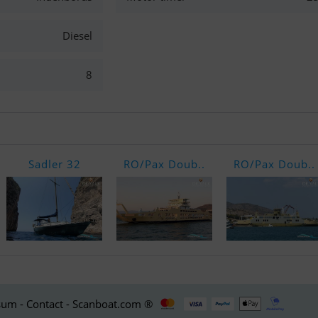
Diesel
8
Sadler 32
RO/Pax Doub..
RO/Pax Doub..
um - Contact - Scanboat.com ®