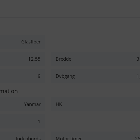
Glasfiber
12,55
Bredde
3
9
Dybgang
1
rmation
Yanmar
HK
1
Indenbords
Motor timer
2