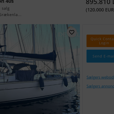
895.810
n 40s
 salg
(120.000 EUR
Grækenla...
Quick Conta
Login
Send E-mai
Sælgers websid
Sælgers annonc