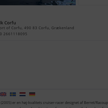
turion 40s
lk Corfu
rt of Corfu, 490 83 Corfu, Grækenland
+30 2661118095
2005) er en høj-kvalitets cruiser-racer designet af Berret/Racou