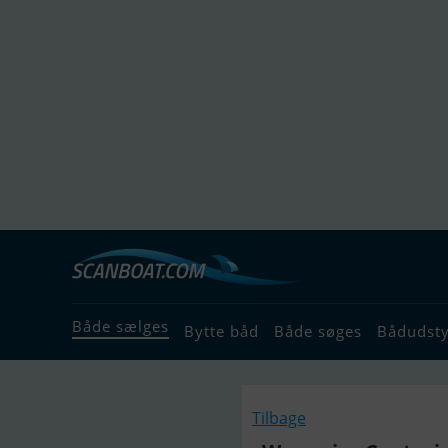
Både sælges
Bytte båd
Både søges
Bådudst
Tilbage