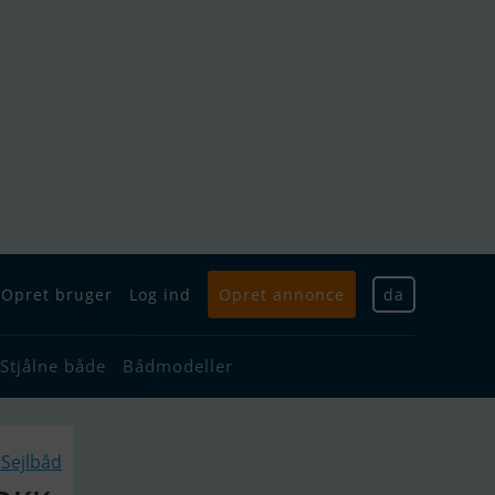
Opret bruger
Log ind
Opret annonce
da
Stjålne både
Bådmodeller
Sejlbåd