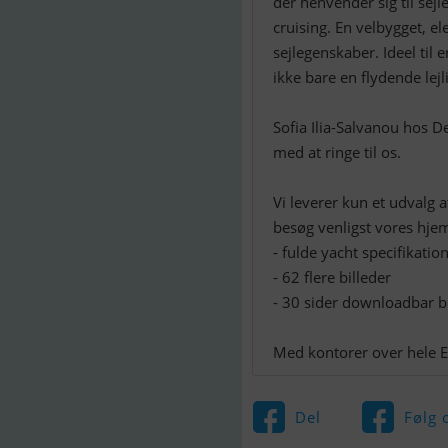
der henvender sig til se
cruising. En velbygget, e
sejlegenskaber. Ideel til
ikke bare en flydende lejl
Sofia Ilia-Salvanou hos D
med at ringe til os.
Vi leverer kun et udvalg 
besøg venligst vores hjem
- fulde yacht specifikati
- 62 flere billeder
- 30 sider downloadbar 
Med kontorer over hele Eu
Del
Følg 