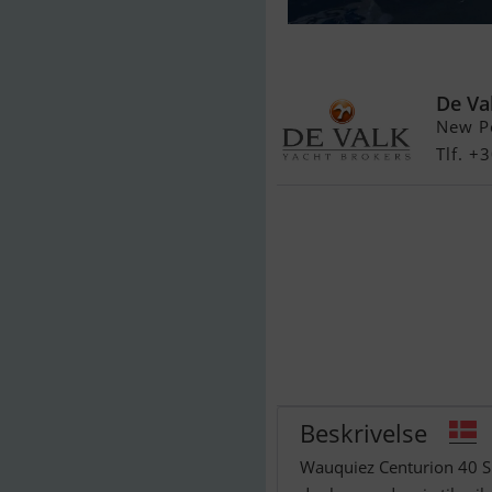
Wauquiez Cen
De Va
New Po
Tlf. 
Beskrivelse
Wauquiez Centurion 40 S (