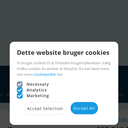
Dette website bruger cookies
Vi bruger cookies til at forbedre brugeroplevelsen. Vælg
hvilke cookies du ønsker at benytte. Du kan læse mere
om vores
Cookiepolitik
her.
Necessary
Analytics
yr
Bådforhandlere
Sejlerlinks
Bådcharter
Sejlerinfo
Marketing
Accept All
Accept Selection
Lignende 