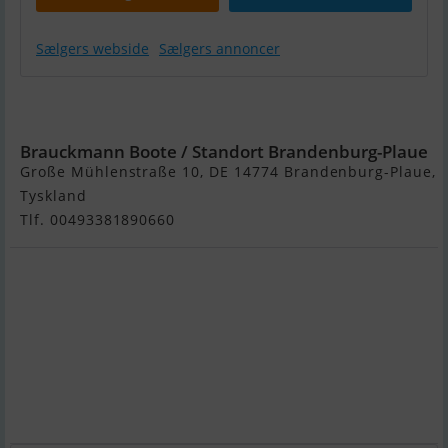
Sælgers webside
Sælgers annoncer
Werftbau P-
Jollenkreuzer
Brauckmann Boote / Standort Brandenburg-Plaue
Große Mühlenstraße 10, DE 14774 Brandenburg-Plaue,
Tyskland
Tlf. 00493381890660