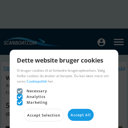
Dette website bruger cookies
Tilbage
Lignende Sejlbåd
Vi bruger cookies til at forbedre brugeroplevelsen. Vælg
hvilke cookies du ønsker at benytte. Du kan læse mere om
Werftbau P-Jollenkreuzer
vores
Cookiepolitik
her.
Årgang 1977, Sejlbåd til salg
Necessary
Eilenburg, Tyskland
Analytics
Marketing
51.510 DKK
(6.900 EUR)
Accept All
Accept Selection