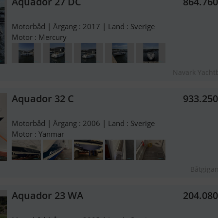
Aquador 27 DC
864.76
Motorbåd | Årgang : 2017 | Land : Sverige
Motor : Mercury
Navark Yacht
Aquador 32 C
933.25
Motorbåd | Årgang : 2006 | Land : Sverige
Motor : Yanmar
Båtgiga
Aquador 23 WA
204.08