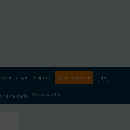
Opret bruger
Log ind
Opret annonce
da
Bådmodeller
Stjålne både