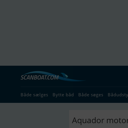
Både sælges
Bytte båd
Både søges
Bådudst
Aquador motor