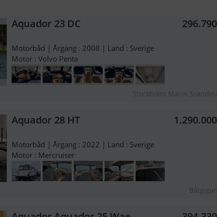
Aquador 23 DC
296.79
Motorbåd | Årgang : 2008 | Land : Sverige
Motor : Volvo Penta
Stockholm Marin Scandin
Aquador 28 HT
1.290.00
Motorbåd | Årgang : 2022 | Land : Sverige
Motor : Mercruiser
Båtgiga
Aquador Aquador 25 Wae
394.33