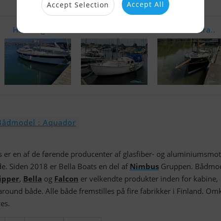
Accept All
Accept Selection
Hallberg-Ra..
Bandholm 24
Cornish Cra..
Bådmodel : Aquador
s er en af ​​de førende producenter af glasfiber- og aluminiumsm
de. Siden 2018 er Bella Boats en del af
Nimbus
Gruppen. Bådmod
lipper
,
Bella
og
Falcon
er velkendte produkter inden for kabine,
round både. Alle både fremstilles på fire fabrikker i Finland. Om
es.