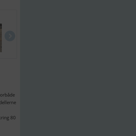
Greenline 4..
Chris Craft..
Etap 30i
otorbåde
ellerne
kring 80