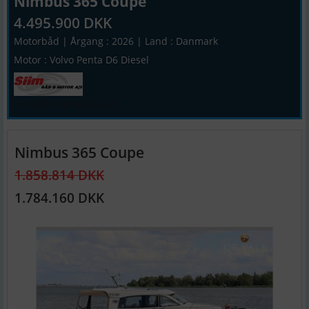
Nimbus 365 Coupe
4.495.900 DKK
Motorbåd | Årgang : 2026 | Land : Danmark
Motor : Volvo Penta D6 Diesel
Siim Båd og Motor A/S
Nimbus 365 Coupe
1.858.814 DKK
1.784.160 DKK