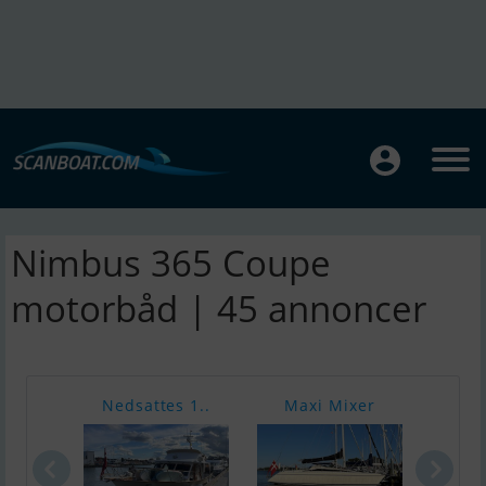
Nimbus 365 Coupe
motorbåd | 45 annoncer
Nedsattes 1..
Maxi Mixer
Grea