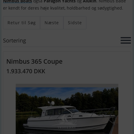
Nimbus Boats
også
Paragon Yachts
og
Alukin
. Nimbus både
er kendt for deres høje kvalitet, holdbarhed og sødygtighed.
Retur til Søg
Næste
Sidste
Sortering
Nimbus 365 Coupe
1.933.470 DKK