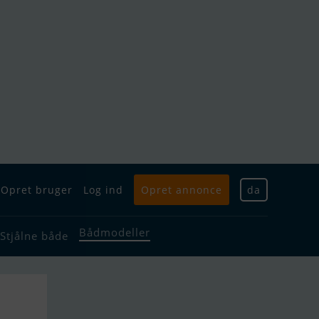
Opret bruger
Log ind
Opret annonce
da
Bådmodeller
Stjålne både