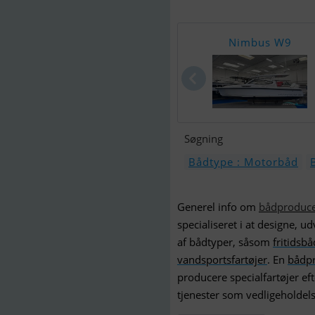
Nimbus W9
Søgning
Bådtype : Motorbåd
Generel info om
bådproduce
specialiseret i at designe, 
af bådtyper, såsom
fritidsb
vandsportsfartøjer
. En
bådp
producere specialfartøjer ef
tjenester som vedligeholdels