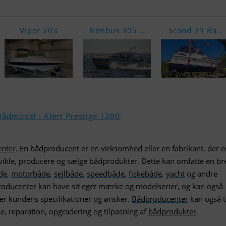
Viper 203
Nimbus 305 ..
Scand 29 Ba..
Bådmodel : Alert Prestige 1200
nter
. En bådproducent er en virksomhed eller en fabrikant, der e
udvikle, producere og sælge bådprodukter. Dette kan omfatte en bre
åde
,
motorbåde
,
sejlbåde
,
speedbåde
,
fiskebåde
,
yacht
og andre
roducenter
kan have sit eget mærke og modelserier, og kan også
ter kundens specifikationer og ønsker.
Bådproducenter
kan også t
e, reparation, opgradering og tilpasning af
bådprodukter
.