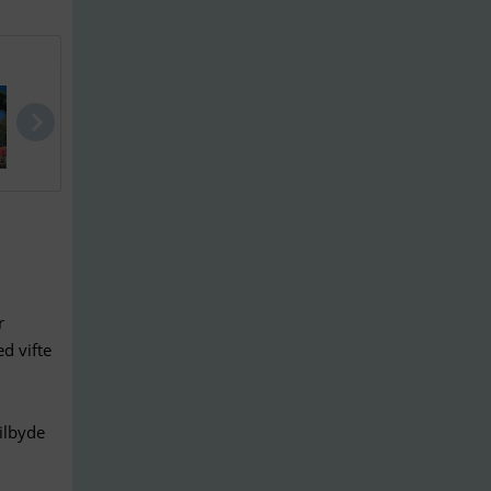
Lagoon 380 ..
Hallberg Ra..
Najad 34
r
d vifte
ilbyde