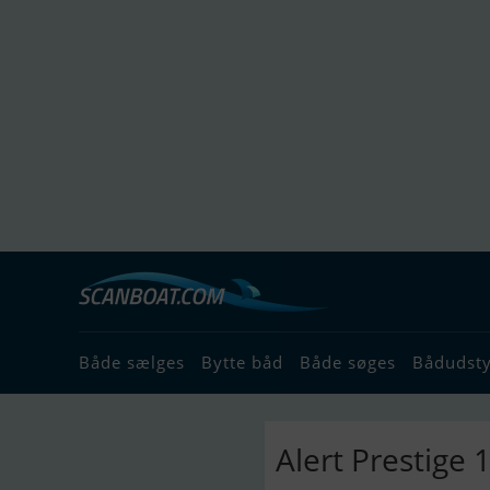
Både sælges
Bytte båd
Både søges
Bådudst
Alert Prestige