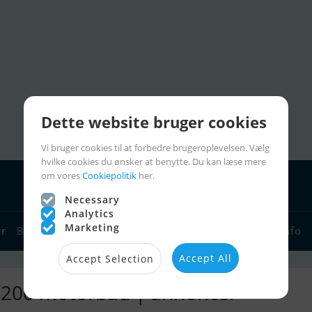
Dette website bruger cookies
Vi bruger cookies til at forbedre brugeroplevelsen. Vælg
hvilke cookies du ønsker at benytte. Du kan læse mere
om vores
Cookiepolitik
her.
Necessary
Analytics
Marketing
yr
Bådforhandlere
Sejlerlinks
Bådcharter
Sejlerinfo
Accept All
Accept Selection
 1200 motorbåd | annoncer