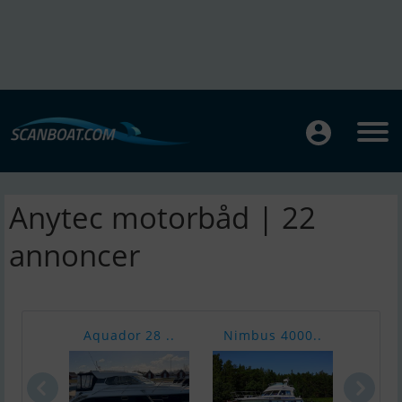
Anytec motorbåd | 22
annoncer
Aquador 28 ..
Nimbus 4000..
De A