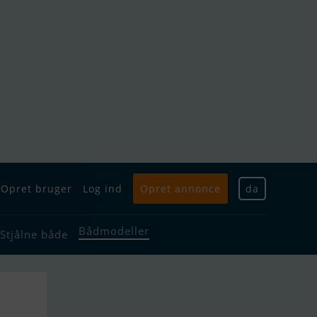
Opret bruger
Log ind
Opret annonce
da
Bådmodeller
Stjålne både