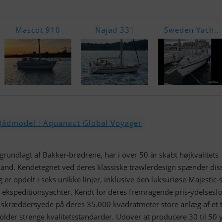
Mascot 910
Najad 331
Sweden Yach..
Bådmodel : Aquanaut Global Voyager
 grundlagt af Bakker-brødrene, har i over 50 år skabt højkvalitets
lland. Kendetegnet ved deres klassiske trawlerdesign spænder dis
g er opdelt i seks unikke linjer, inklusive den luksuriøse Majestic-
 ekspeditionsyachter. Kendt for deres fremragende pris-ydelsesfo
skræddersyede på deres 35.000 kvadratmeter store anlæg af et
lder strenge kvalitetsstandarder. Udover at producere 30 til 50 