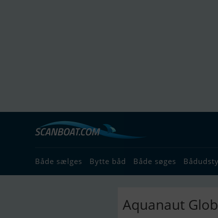
Både sælges
Bytte båd
Både søges
Bådudst
Aquanaut Glob