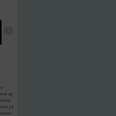
Merdian 341..
Nauticat 33
Princess 38.
se
serie og
rhold,
 team på
yachter