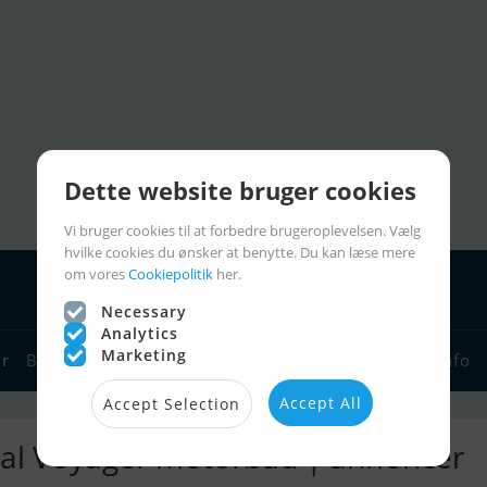
Dette website bruger cookies
Vi bruger cookies til at forbedre brugeroplevelsen. Vælg
hvilke cookies du ønsker at benytte. Du kan læse mere
om vores
Cookiepolitik
her.
Necessary
Analytics
Marketing
yr
Bådforhandlere
Sejlerlinks
Bådcharter
Sejlerinfo
Accept All
Accept Selection
al Voyager motorbåd | annoncer