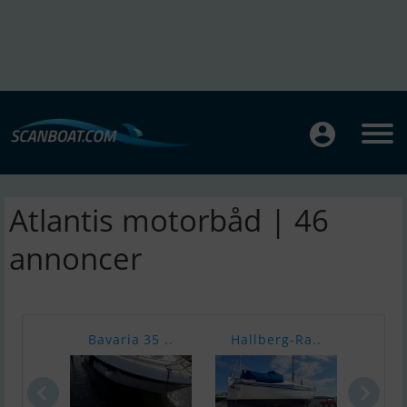
Atlantis motorbåd | 46
annoncer
Bavaria 35 ..
Hallberg-Ra..
Ma