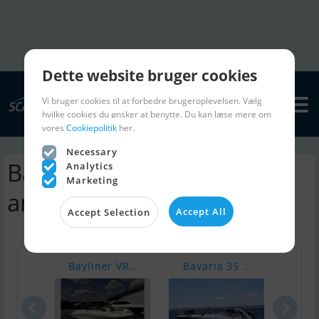
Dette website bruger cookies
Vi bruger cookies til at forbedre brugeroplevelsen. Vælg
hvilke cookies du ønsker at benytte. Du kan læse mere om
vores
Cookiepolitik
her.
Necessary
Babro 1120 motorbåd |
Analytics
Marketing
annoncer
Accept All
Accept Selection
Bayliner VR..
Bavaria 35 ..