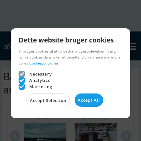
Dette website bruger cookies
Vi bruger cookies til at forbedre brugeroplevelsen. Vælg
hvilke cookies du ønsker at benytte. Du kan læse mere om
vores
Cookiepolitik
her.
Baltic 56 sejlbåd |
Necessary
Analytics
annoncer
Marketing
Accept All
Accept Selection
Bavaria 37 ..
Albin Vega
Oxel