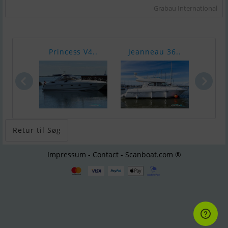
Grabau International
Princess V4..
Jeanneau 36..
Jean
Retur til Søg
Impressum - Contact - Scanboat.com ®