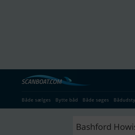
Både sælges
Bytte båd
Både søges
Bådudst
Bashford Howis