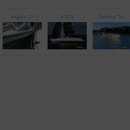
Impala 27
X-372
Fairline Ta..