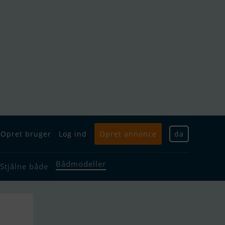
Opret bruger
Log ind
Opret annonce
da
Bådmodeller
Stjålne både