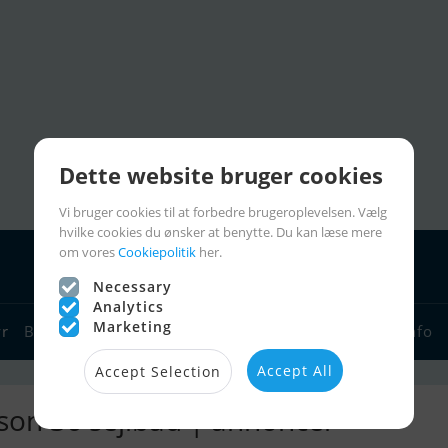
Dette website bruger cookies
Vi bruger cookies til at forbedre brugeroplevelsen. Vælg
hvilke cookies du ønsker at benytte. Du kan læse mere
om vores
Cookiepolitik
her.
Necessary
Analytics
Marketing
yr
Bådforhandlere
Sejlerlinks
Bådcharter
Sejlerinfo
Accept All
Accept Selection
on 36 sejlbåd | annoncer