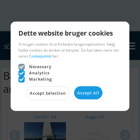
Dette website bruger cookies
Vi bruger cookies til at forbedre brugeroplevelsen. Vælg
hvilke cookies du ønsker at benytte. Du kan læse mere om
vores
Cookiepolitik
her.
Necessary
Bavaria C65 sejlbåd |
Analytics
Marketing
annoncer
Accept All
Accept Selection
Larsen 34
Saga 20
Cran