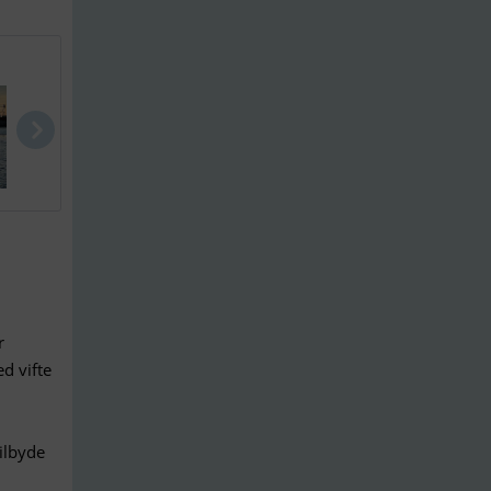
Pedro 36
Hallberg-Ra..
Arietta (OE.
r
d vifte
ilbyde