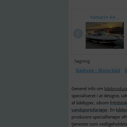
Yamarin 64 ..
Søgning
Bådtype : Motorbåd
Generel info om
bådproduce
specialiseret i at designe, 
af bådtyper, såsom
fritidsb
vandsportsfartøjer
. En
bådp
producere specialfartøjer ef
tjenester som vedligeholdels