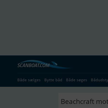
Både sælges
Bytte båd
Både søges
Bådudst
Beachcraft mo