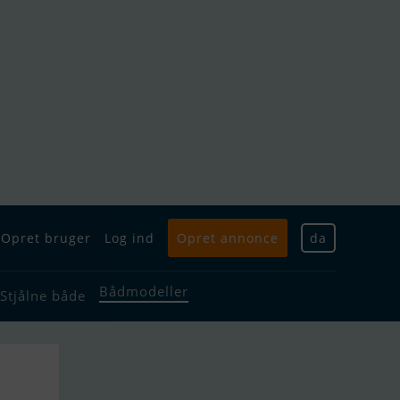
Opret bruger
Log ind
Opret annonce
da
Bådmodeller
Stjålne både