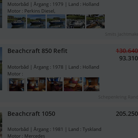
Motorbåd | Årgang : 1979 | Land : Holland
Motor : Perkins Diesel,
Smits Jachtmake
Beachcraft 850 Refit
130.64
93.31
Motorbåd | Årgang : 1978 | Land : Holland
Motor :
Schepenkring Ran
Beachcraft 1050
205.25
Motorbåd | Årgang : 1981 | Land : Tyskland
Motor : Mercedes