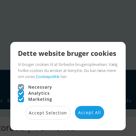
Dette website bruger cookies
Vi bruger cookies til at forbedre brugeroplevelsen. Vælg
hvilke cookies du ønsker at benytte. Du kan læse mere
om vores
Cookiepolitik
her.
Necessary
Analytics
Marketing
yr
Bådforhandlere
Sejlerlinks
Bådcharter
Sejlerinfo
Accept All
Accept Selection
torbåd | 4 annoncer