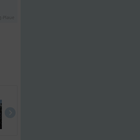
g-Plaue
Nimbus W9
Xp 44
Nimbus 305 