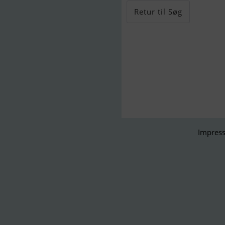
Retur til Søg
Impress