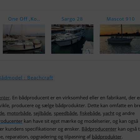
One Off ,Ko..
Sargo 28
Mascot 910
Bådmodel : Beachcraft
nter
. En bådproducent er en virksomhed eller en fabrikant, der e
udvikle, producere og sælge bådprodukter. Dette kan omfatte en bre
åde
,
motorbåde
,
sejlbåde
,
speedbåde
,
fiskebåde
,
yacht
og andre
roducenter
kan have sit eget mærke og modelserier, og kan også
ter kundens specifikationer og ønsker.
Bådproducenter
kan også t
e, reparation, opgradering og tilpasning af
bådprodukter
.