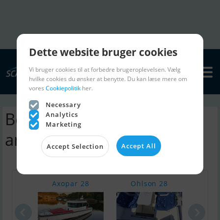
Dette website bruger cookies
Vi bruger cookies til at forbedre brugeroplevelsen. Vælg
hvilke cookies du ønsker at benytte. Du kan læse mere om
vores
Cookiepolitik
her.
Necessary
Bekebrede 11.50 sejlbåd |
Analytics
Marketing
annoncer
Accept All
Accept Selection
Axopar 28
Ohlson 28
Vali