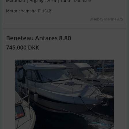
Motorbåd | Årgang : 2014 | Land : Danmark
Motor : Yamaha F115LB
Bluebay Marine A/S
Beneteau Antares 8.80
745.000 DKK