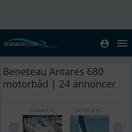
Beneteau Antares 680
motorbåd | 24 annoncer
Drabant 27
Hallberg-Ra..
Cors