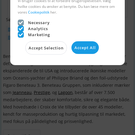
Vi bruger cookies til at forbedre brugeroplevelsen. Vælg
hvilke cookies du ønsker at benytte. Du kan læse mere om
vores
Cookiepolitik
her.
Søgning
Necessary
Analytics
Bådtype : Motorbåd
Marketing
Bådmodel : Beneteau Antares 9
Accept All
Accept Selection
Benjamin Bénéteau grundlagde
Beneteau
i 1884, og siden er
det blevet en global leder inden for bådebygning. I 1980'erne
ekspanderede de til USA og introducerede ikoniske modeller
som Oceanis-yachter af Philippe Briand og den foil-udstyrede
Figaro Beneteau 3. Beneteau Gruppen, som inkluderer mærker
som
Jeanneau
,
Prestige
, og
Lagoon
, består af over 7.500
medarbejdere, der skaber komfortable, sikre og elegante både.
Med hovedsæde i Croix de Vie tilbyder de over 45 modeller,
kendt for masseproduktion og hurtig tilpasning til markedet,
med fokus på pålidelighed og prisvenlighed.