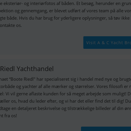
e eksteriør- og interiørfotos af båden. Et besøg, herunder en gru
pektion og gennemgang, er blevet udført af vores team på alle vo
gte både. Hvis du har brug for yderligere oplysninger, så tøv ikk
kontakte os.
Visit A & C Yacht Br
 Riedl Yachthandel
maet “Boote Riedl" har specialiseret sig i handel med nye og brugt
orbåde og yachter af alle mærker og størrelser. Vores filosofi er
el: Vi vil gerne aflaste kunden for så meget arbejde som muligt! 
æller os, hvad du leder efter, og vi har det eller find det til dig! Du
tage en detaljeret beskrivelse og tilstrækkelige billeder af din ø
t fra os!