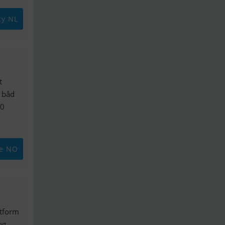
cy NL
t
 båd
10
ne NO
atform
ng