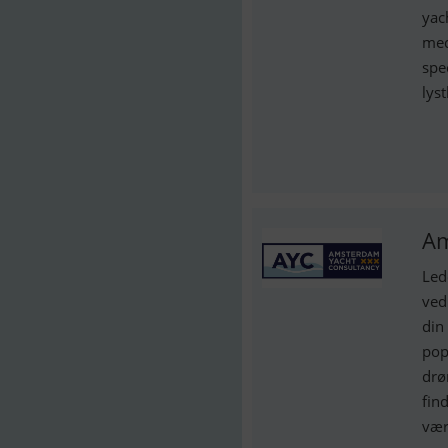
yac
med
spe
lys
Am
Led
ved
din
pop
drø
fin
vær