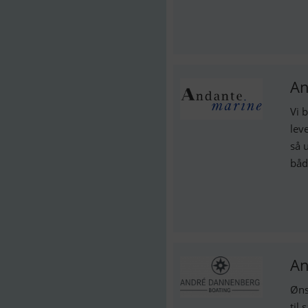
An
Vi 
lev
så 
båd
An
Øns
til