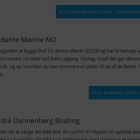
Visit Amsterdam Yacht Consultan
dante Marine NO
begynder at bygge BoE 26 denne efterår (2023) og har til hensigt a
ere mindst 10 både ved årets udgang. Opdag, hvad der gør denne
unik, og se, hvordan du kan reservere en plads til en af de første 
e.
Visit Andante Mari
dré Dannenberg Boating
ker du at sælge din båd eller din yacht? Vi tilbyder en optimal pl
 salg og formidler din båd som bådmægler med strategisk marketi