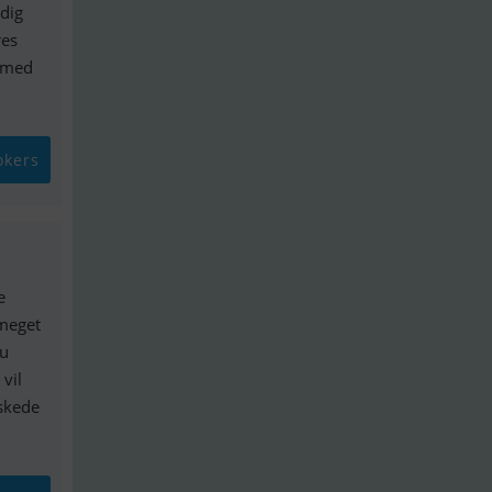
ndig
res
e med
okers
e
 meget
Du
 vil
nskede