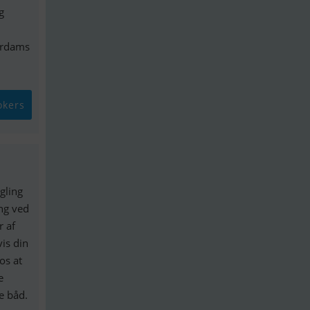
g
terdams
okers
gling
ing ved
r af
is din
os at
e
le båd.