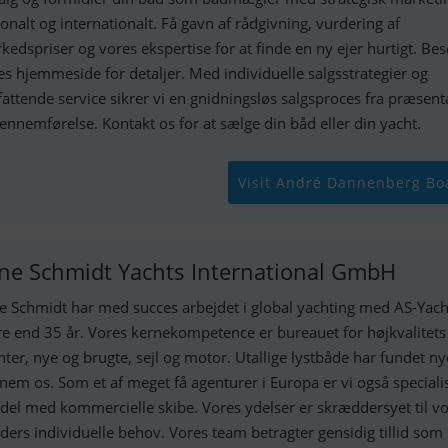
ionalt og internationalt. Få gavn af rådgivning, vurdering af
kedspriser og vores ekspertise for at finde en ny ejer hurtigt. Be
es hjemmeside for detaljer. Med individuelle salgsstrategier og
attende service sikrer vi en gnidningsløs salgsproces fra præsent
 gennemførelse. Kontakt os for at sælge din båd eller din yacht.
Visit André Dannenberg Bo
ne Schmidt Yachts International GmbH
e Schmidt har med succes arbejdet i global yachting med AS-Yacht
e end 35 år. Vores kernekompetence er bureauet for højkvalitets
hter, nye og brugte, sejl og motor. Utallige lystbåde har fundet ny
nem os. Som et af meget få agenturer i Europa er vi også specialis
del med kommercielle skibe. Vores ydelser er skræddersyet til v
ders individuelle behov. Vores team betragter gensidig tillid som