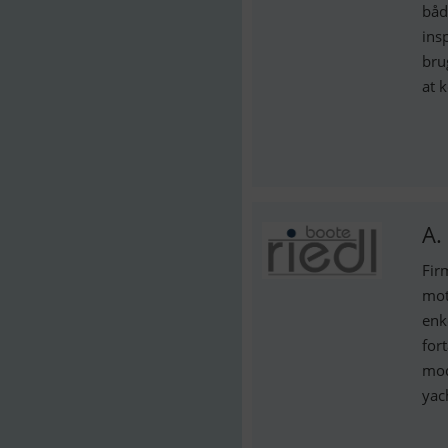
båd
ins
bru
at 
A.
Fir
mot
enk
fort
mod
yach