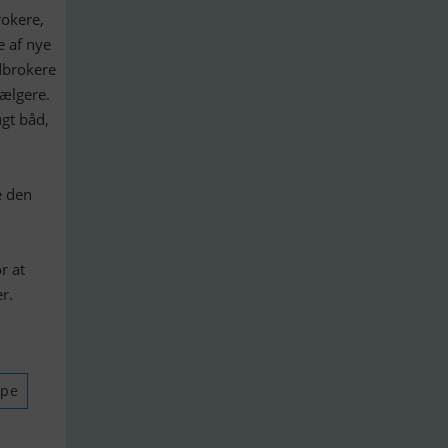
rokere,
e af nye
ådbrokere
ælgere.
gt båd,
e den
r at
r.
ype