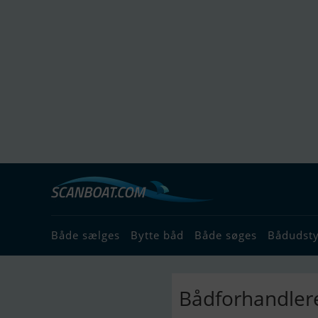
Både sælges
Bytte båd
Både søges
Bådudst
Bådforhandlere 