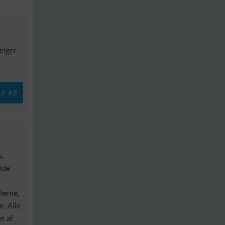
ælger
id AB
u,
ide
lerne,
. Alle
t af