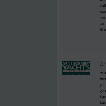
nat
mar
vor
omf
til
Ar
Arn
mer
yac
gen
han
kun