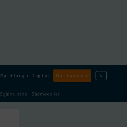
Opret bruger
Log ind
Opret annonce
da
Stjålne både
Bådmodeller