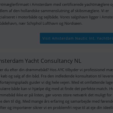
htmæglerfirmaet i Amsterdam med certificerede yachtmæglere o
lem af den hollandske sammenslutning af skibsmæglere. Vi er
cialiseret i motorbåde og sejlbåde. Vores salgshavn ligger i Ams
tbådehavn, nær Schiphol Lufthavn og Nordsøen.
Visit Amsterdam Nautic Int. Yachtbr
sterdam Yacht Consultancy NL
er du efter din drømmebåd? Hos AYC tilbyder vi professionel mæ
 køb og salg af din båd. Fra den indledende konsultation til lever
 fortøjningsplads guider vi dig hele vejen. Med et omfattende lage
ulære både kan vi hjælpe dig med at finde det perfekte match. Hv
mmebåd ikke er på listen, gør vores store netværk det muligt for 
de den til dig. Med mange års erfaring og samarbejde med førend
fter og importører sikrer vi en problemfri rejse til at eje din ideel