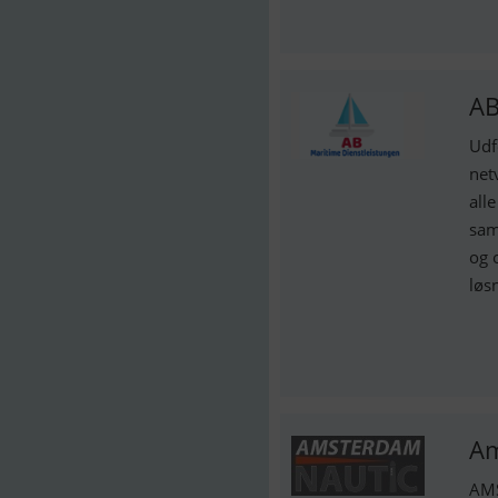
AB
Udf
net
all
sam
og 
løs
Am
AMS