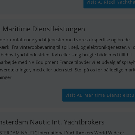
Visit A. Riedl Yachth
 Maritime Dienstleistungen
orsk omfattende yachttjenester med vores ekspertise og brede
værk. Fra vinteropbevaring til spil, sejl, og elektroniktjenester, vi
e behov i yachtindustrien. Køb eller sælg brugte både med tillid. I
arbejde med NV Equipment France tilbyder vi et udvalg af spra
overdækninger, med eller uden stel. Stol på os for pålidelige mar
ninger.
Visit AB Maritime Dienstleist
sterdam Nautic Int. Yachtbrokers
TERDAM NAUTIC International Yachtbrokers World Wide er