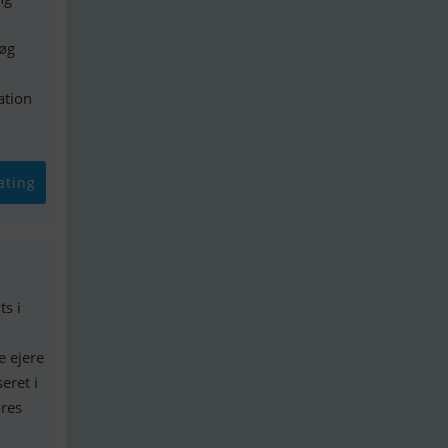
søg
ation
ating
s i
e ejere
eret i
ores