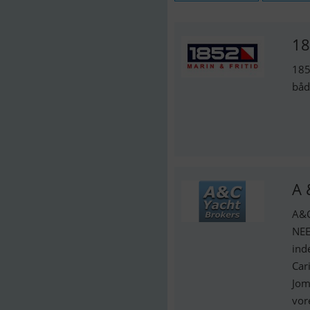
18
185
båd
A 
A&C
NEE
ind
Car
Jom
vor