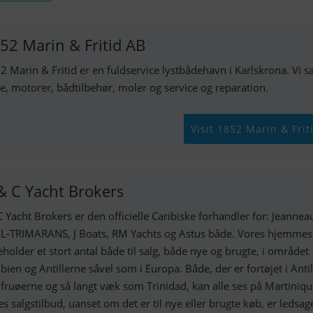
52 Marin & Fritid AB
2 Marin & Fritid er en fuldservice lystbådehavn i Karlskrona. Vi s
e, motorer, bådtilbehør, moler og service og reparation.
Visit 1852 Marin & Frit
& C Yacht Brokers
 Yacht Brokers er den officielle Caribiske forhandler for: Jeannea
L-TRIMARANS, J Boats, RM Yachts og Astus både. Vores hjemmes
eholder et stort antal både til salg, både nye og brugte, i området
ibien og Antillerne såvel som i Europa. Både, der er fortøjet i Antil
fruøerne og så langt væk som Trinidad, kan alle ses på Martinique
es salgstilbud, uanset om det er til nye eller brugte køb, er ledsage