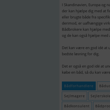
I Skandinavien, Europa og n
der kan hjælpe dig med at f
eller brugte både fra specif
derimod, er uafhængige virk
Bådbrokere kan hjælpe med at
og de kan også hjælpe med a
Det kan være en god idé at 
bedste løsning for dig.
Det er også en god idé at un
købe en båd, så du kan være 
Bådforhandlere
Bådud
Sejlmagere
Sejlerskol
Bådkonsulent
Bådpro