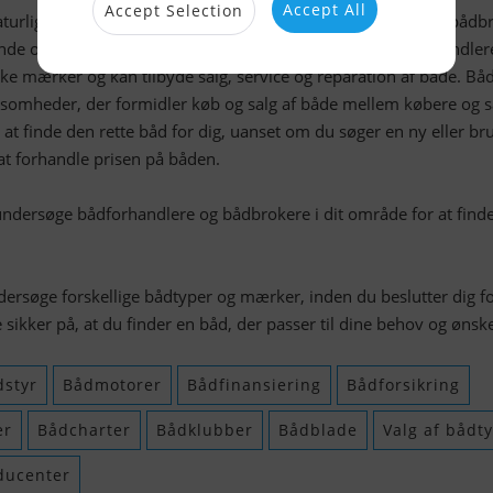
Accept All
Accept Selection
aturligvis også resten af verdenen er der bådforhandlere og bådb
inde og købe den perfekte båd. Bådforhandlere er ofte forhandler
ikke mærker og kan tilbyde salg, service og reparation af både. B
somheder, der formidler køb og salg af både mellem købere og s
 finde den rette båd for dig, uanset om du søger en ny eller bru
t forhandle prisen på båden.
undersøge bådforhandlere og bådbrokere i dit område for at find
dersøge forskellige bådtyper og mærker, inden du beslutter dig fo
sikker på, at du finder en båd, der passer til dine behov og ønske
styr
Bådmotorer
Bådfinansiering
Bådforsikring
er
Bådcharter
Bådklubber
Bådblade
Valg af bådt
ducenter