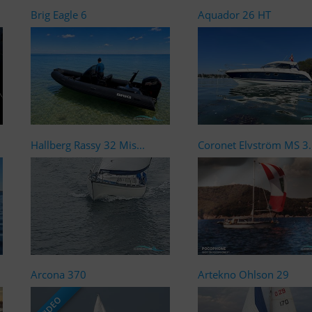
Brig Eagle 6
Aquador 26 HT
Hallberg Rassy 32 Mis...
Coronet Elvström MS 3..
Arcona 370
Artekno Ohlson 29
VIDEO