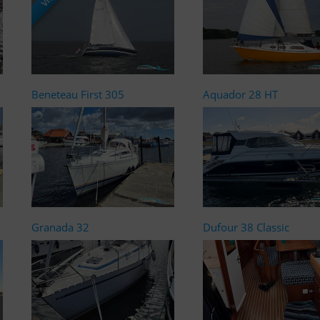
Beneteau First 305
Aquador 28 HT
Granada 32
Dufour 38 Classic