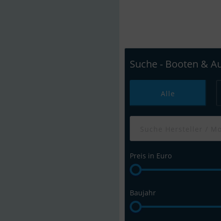
Finden Sie einfach
Traumyacht au
Suche - Booten & A
Alle
Preis in Euro
Baujahr