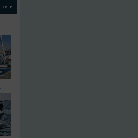
che
.