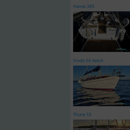
Hanse 385
Vindö 50 Ketch
Thurø 33