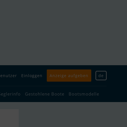
enutzer
Einloggen
Anzeige aufgeben
de
Seglerinfo
Gestohlene Boote
Bootsmodelle