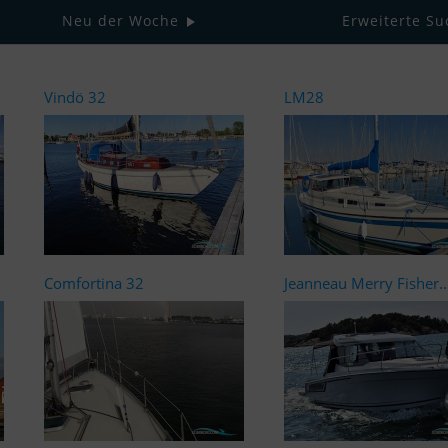
Neu der Woche
Erweiterte Su
Vindö 32
LM28
Comfortina 32
Jeanneau Merry Fisher..