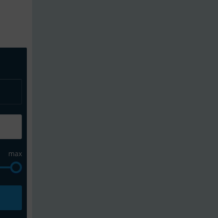
en und nutzen Sie den Anzeigendetektiv für 
r
max