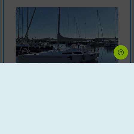
Segelboot | Baujahr : 2008 | Land : Deutschland
Motor : Yanmar 29 PS