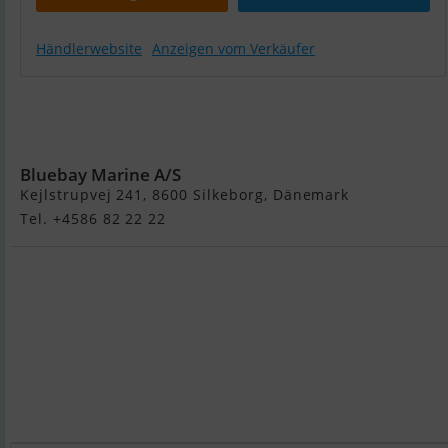
Händlerwebsite
Anzeigen vom Verkäufer
Yamaha 30 HK
4-Takt
Påhængsmotor
Bluebay Marine A/S
Kejlstrupvej 241, 8600 Silkeborg, Dänemark
Tel. +4586 82 22 22