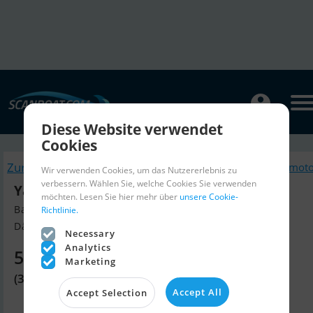
Diese Website verwendet
Cookies
Zurück
Ähnliche Bootsmot
Wir verwenden Cookies, um das Nutzererlebnis zu
verbessern. Wählen Sie, welche Cookies Sie verwenden
Yamaha 30 HK 4-Takt Påhængsmotor
möchten. Lesen Sie hier mehr über
unsere Cookie-
Baujahr 2026, Bootsmotor Verkaufen
Richtlinie.
Dänemark
Necessary
Analytics
5.360 EUR
Marketing
(39.999 DKK)
Accept All
Accept Selection