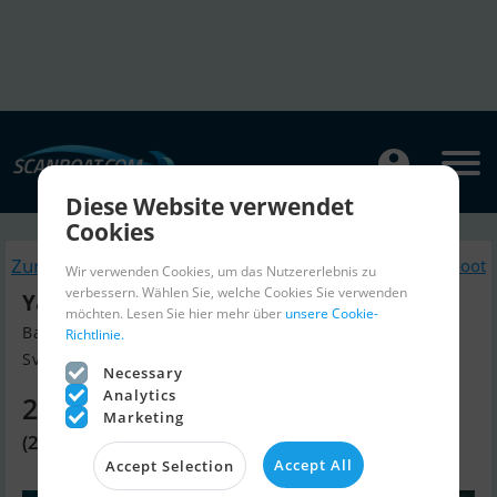
Diese Website verwendet
Cookies
Zurück
Ähnliche Jetski / Scooter / Jetboot
Wir verwenden Cookies, um das Nutzererlebnis zu
verbessern. Wählen Sie, welche Cookies Sie verwenden
Yamaha FX HO Cruiser
möchten. Lesen Sie hier mehr über
unsere Cookie-
Baujahr 2023, Jetski / Scooter / Jetboot Verkaufen
Richtlinie.
Svendborg, Dänemark
Necessary
Analytics
27.430 EUR
Marketing
(204.800 DKK)
Accept All
Accept Selection