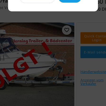
22.760
/Yamaha F100 hk 4-Takt - Solgt !
ot Verkaufen
(169.900 D
Quick Conta
Login
E-Mail send
Händlerwebsite
Anzeigen vom
Verkäufer