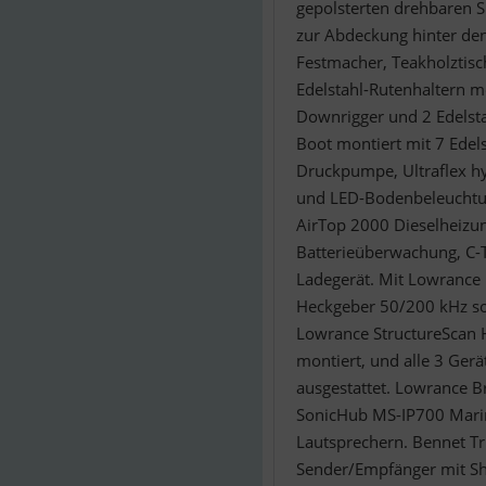
gepolsterten drehbaren S
zur Abdeckung hinter den
Festmacher, Teakholztisc
Edelstahl-Rutenhaltern mo
Downrigger und 2 Edelsta
Boot montiert mit 7 Edel
Druckpumpe, Ultraflex hy
und LED-Bodenbeleuchtun
AirTop 2000 Dieselheizun
Batterieüberwachung, C-
Ladegerät. Mit Lowrance
Heckgeber 50/200 kHz so
Lowrance StructureScan H
montiert, und alle 3 Ger
ausgestattet. Lowrance 
SonicHub MS-IP700 Marin
Lautsprechern. Bennet T
Sender/Empfänger mit S