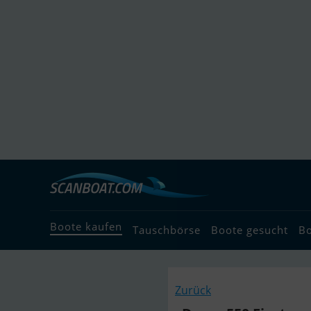
Boote kaufen
Tauschbörse
Boote gesucht
B
Zurück