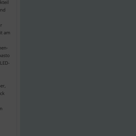
kteil
und
ür
it am
nen-
basto
 LED-
er,
eck
on