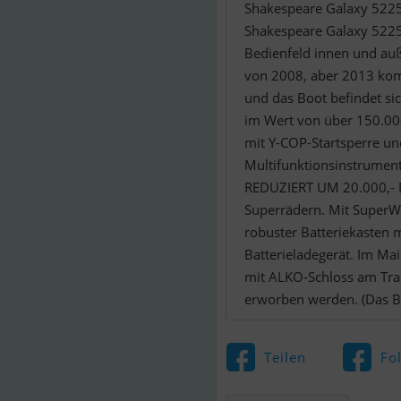
Shakespeare Galaxy 522
Shakespeare Galaxy 5225
Bedienfeld innen und auß
von 2008, aber 2013 komp
und das Boot befindet si
im Wert von über 150.000
mit Y-COP-Startsperre und
Multifunktionsinstrument
REDUZIERT UM 20.000,- D
Superrädern. Mit SuperW
robuster Batteriekasten 
Batterieladegerät. Im M
mit ALKO-Schloss am Trai
erworben werden. (Das Boo
Teilen
Fo