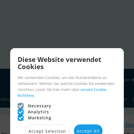
Diese Website verwendet
Cookies
Wir verwenden Cookies, um das Nutzererlebnis zu
Neuer B
verbessern. Wählen Sie, welche Cookies Sie verwenden
möchten. Lesen Sie hier mehr über
unsere Cookie-
Richtlinie.
ootszubehör
Bootshändler
Seglerlinks
Bootscharter
Necessary
Analytics
Marketing
Ähnliche Mo
Accept All
Accept Selection