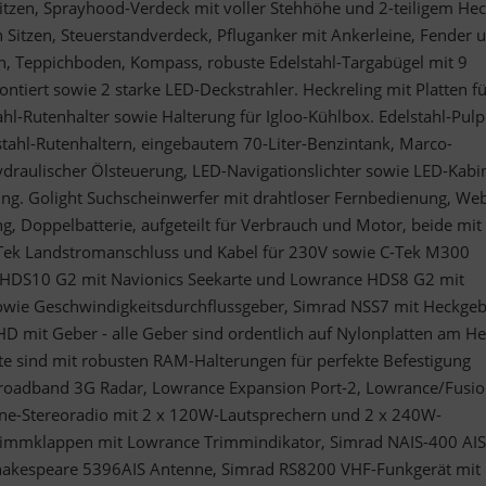
itzen, Sprayhood-Verdeck mit voller Stehhöhe und 2-teiligem Hec
 Sitzen, Steuerstandverdeck, Pfluganker mit Ankerleine, Fender 
h, Teppichboden, Kompass, robuste Edelstahl-Targabügel mit 9
ntiert sowie 2 starke LED-Deckstrahler. Heckreling mit Platten f
hl-Rutenhalter sowie Halterung für Igloo-Kühlbox. Edelstahl-Pulp
stahl-Rutenhaltern, eingebautem 70-Liter-Benzintank, Marco-
draulischer Ölsteuerung, LED-Navigationslichter sowie LED-Kabi
g. Golight Suchscheinwerfer mit drahtloser Fernbedienung, We
g, Doppelbatterie, aufgeteilt für Verbrauch und Motor, beide mit
Tek Landstromanschluss und Kabel für 230V sowie C-Tek M300
 HDS10 G2 mit Navionics Seekarte und Lowrance HDS8 G2 mit
wie Geschwindigkeitsdurchflussgeber, Simrad NSS7 mit Heckgeb
D mit Geber - alle Geber sind ordentlich auf Nylonplatten am H
äte sind mit robusten RAM-Halterungen für perfekte Befestigung
Broadband 3G Radar, Lowrance Expansion Port-2, Lowrance/Fusi
e-Stereoradio mit 2 x 120W-Lautsprechern und 2 x 240W-
rimmklappen mit Lowrance Trimmindikator, Simrad NAIS-400 AIS
hakespeare 5396AIS Antenne, Simrad RS8200 VHF-Funkgerät mit