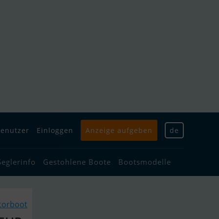
enutzer
Einloggen
Anzeige aufgeben
de
Seglerinfo
Gestohlene Boote
Bootsmodelle
torboot