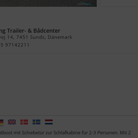
esta m/Yamaha F100 hk 4-
ng Trailer- & Bådcenter
vej 14, 7451 Sunds, Dänemark
+45 97142211
tboot mit Schiebetür zur Schlafkabine für 2-3 Personen. Mit 2