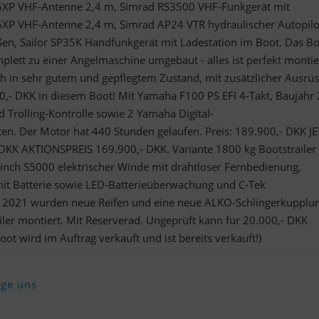
5XP VHF-Antenne 2,4 m, Simrad RS3500 VHF-Funkgerät mit
XP VHF-Antenne 2,4 m, Simrad AP24 VTR hydraulischer Autopilo
en, Sailor SP35K Handfunkgerät mit Ladestation im Boot. Das Boo
lett zu einer Angelmaschine umgebaut - alles ist perfekt montie
ch in sehr gutem und gepflegtem Zustand, mit zusätzlicher Ausrü
,- DKK in diesem Boot! Mit Yamaha F100 PS EFI 4-Takt, Baujahr
 Trolling-Kontrolle sowie 2 Yamaha Digital-
en. Der Motor hat 440 Stunden gelaufen. Preis: 189.900,- DKK J
KK AKTIONSPREIS 169.900,- DKK. Variante 1800 kg Bootstrailer
inch S5000 elektrischer Winde mit drahtloser Fernbedienung,
mit Batterie sowie LED-Batterieüberwachung und C-Tek
ai 2021 wurden neue Reifen und eine neue ALKO-Schlingerkupplu
ler montiert. Mit Reserverad. Ungeprüft kann für 20.000,- DKK
t wird im Auftrag verkauft und ist bereits verkauft!)
lge uns