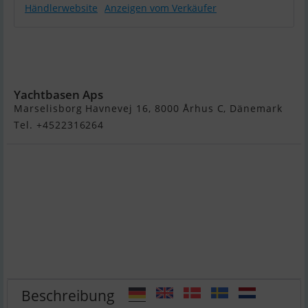
Händlerwebsite
Anzeigen vom Verkäufer
Integrity
Trawlers
380Sedan
Yachtbasen Aps
Marselisborg Havnevej 16, 8000 Århus C, Dänemark
Tel. +4522316264
Beschreibung