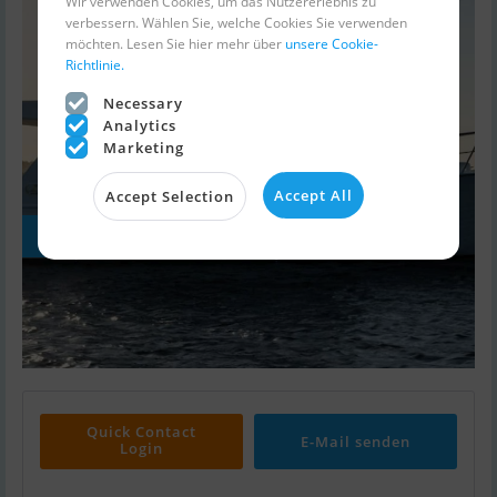
Wir verwenden Cookies, um das Nutzererlebnis zu
verbessern. Wählen Sie, welche Cookies Sie verwenden
möchten. Lesen Sie hier mehr über
unsere Cookie-
Richtlinie.
Necessary
Analytics
Marketing
Accept All
Accept Selection
Weitere Fotos
Quick Contact
E-Mail senden
Login