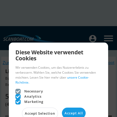
Diese Website verwendet
Cookies
Zurück
Ähnliche Motorboot
Wir verwenden Cookies, um das Nutzererlebnis zu
Lifestyle 606 Diesel
verbessern. Wählen Sie, welche Cookies Sie verwenden
möchten. Lesen Sie hier mehr über
unsere Cookie-
Baujahr 2025, Motorboot Verkaufen
Richtlinie.
Beder, Dänemark
Necessary
58.240 EUR
Analytics
Marketing
(434.800 DKK)
Accept All
Accept Selection