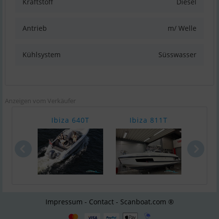
Kraftstoff
Diesel
Antrieb
m/ Welle
Kühlsystem
Süsswasser
Anzeigen vom Verkäufer
Ibiza 640T
Ibiza 811T
Silv
Impressum - Contact - Scanboat.com ®