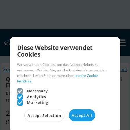
Diese Website verwendet
Cookies
Wir verwenden Cookies, um das Nutzererlebnis zu
Zurück
Ähnliche Motorboot
verbessern. Wählen Sie, welche Cookies Sie verwenden
möchten. Lesen Sie hier mehr über
unsere Cookie-
Quicksilver 525 Axess Med Mercury F60 Efi
Richtlinie.
Elpt ()
Necessary
Baujahr 2025, Motorboot Verkaufen
Analytics
Frederikshavn, Dänemark
Marketing
25.440 EUR
Accept All
Accept Selection
(189.900 DKK)