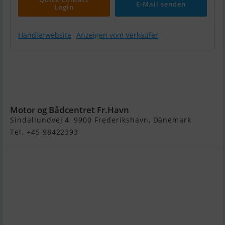
E-Mail senden
Login
Händlerwebsite
Anzeigen vom Verkäufer
Quicksilver
525 Axess
Med Mercury
F60 Efi Elpt ()
Motor og Bådcentret Fr.Havn
Sindallundvej 4, 9900 Frederikshavn, Dänemark
Tel. +45 98422393