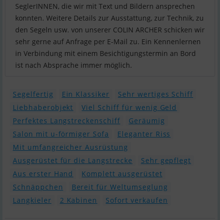
SeglerINNEN, die wir mit Text und Bildern ansprechen
konnten. Weitere Details zur Ausstattung, zur Technik, zu
den Segeln usw. von unserer COLIN ARCHER schicken wir
sehr gerne auf Anfrage per E-Mail zu. Ein Kennenlernen
in Verbindung mit einem Besichtigungstermin an Bord
ist nach Absprache immer möglich.
Segelfertig
Ein Klassiker
Sehr wertiges Schiff
Liebhaberobjekt
Viel Schiff für wenig Geld
Perfektes Langstreckenschiff
Geräumig
Salon mit u-förmiger Sofa
Eleganter Riss
Mit umfangreicher Ausrüstung
Ausgerüstet für die Langstrecke
Sehr gepflegt
Aus erster Hand
Komplett ausgerüstet
Schnäppchen
Bereit für Weltumseglung
Langkieler
2 Kabinen
Sofort verkaufen