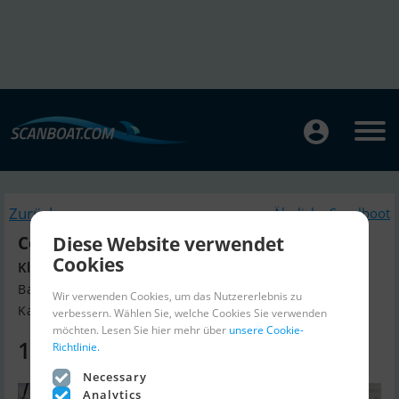
Zurück
Ähnliche Segelboot
Diese Website verwendet
Colin Archer Bronsveen 12.80
Cookies
Klar zum Ablegen
Baujahr 2003, Segelboot Verkaufen
Wir verwenden Cookies, um das Nutzererlebnis zu
Kappeln, Deutschland
verbessern. Wählen Sie, welche Cookies Sie verwenden
möchten. Lesen Sie hier mehr über
unsere Cookie-
147.500 EUR
Richtlinie.
Necessary
Analytics