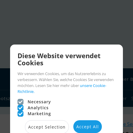
Diese Website verwendet
Cookies
Wir verwenden Cookies, um das Nutzererlebnis zu
Neuer B
verbessern. Wählen Sie, welche Cookies Sie verwenden
möchten. Lesen Sie hier mehr über
unsere Cookie-
Richtlinie.
ootszubehör
Bootshändler
Seglerlinks
Bootscharter
Necessary
Analytics
Marketing
Ähnliche Se
Accept All
Accept Selection