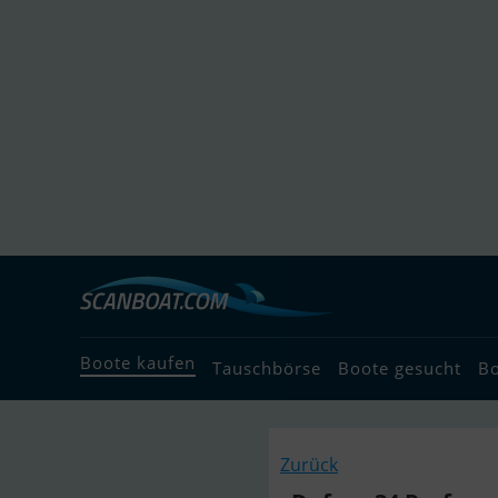
Boote kaufen
Tauschbörse
Boote gesucht
B
Zurück