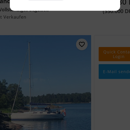
73.680
mance
Vollständiges Segelset.
(550.000 D
t Verkaufen
Quick Conta
Login
E-Mail send