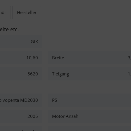
hör
Hersteller
eite etc.
GfK
10,60
Breite
3
5620
Tiefgang
1
olvopenta MD2030
PS
2005
Motor Anzahl