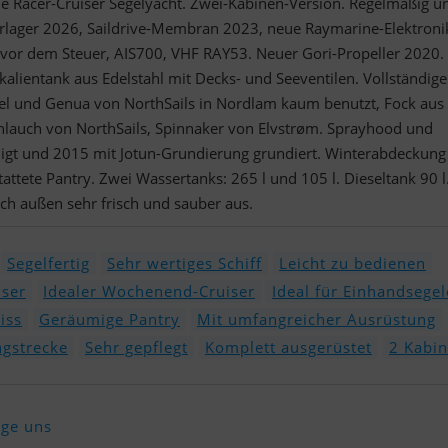
le Racer-Cruiser Segelyacht. Zwei-Kabinen-Version. Regelmäßig u
erlager 2026, Saildrive-Membran 2023, neue Raymarine-Elektroni
 vor dem Steuer, AIS700, VHF RAY53. Neuer Gori-Propeller 2020.
alientank aus Edelstahl mit Decks- und Seeventilen. Vollständige
el und Genua von NorthSails in Nordlam kaum benutzt, Fock aus
hlauch von NorthSails, Spinnaker von Elvstrøm. Sprayhood und
nigt und 2015 mit Jotun-Grundierung grundiert. Winterabdeckung
attete Pantry. Zwei Wassertanks: 265 l und 105 l. Dieseltank 90 l
uch außen sehr frisch und sauber aus.
Segelfertig
Sehr wertiges Schiff
Leicht zu bedienen
iser
Idealer Wochenend-Cruiser
Ideal für Einhandsegel
iss
Geräumige Pantry
Mit umfangreicher Ausrüstung
ngstrecke
Sehr gepflegt
Komplett ausgerüstet
2 Kabi
lge uns