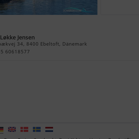
rformance
 Løkke Jensen
bækvej 34, 8400 Ebeltoft, Dänemark
+45 60618577