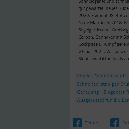
Sehr elegante und schnel
gut gewartet: neues Rud
2020: Element 9S Plotter
Neue Matratzen 2018. Fäk
Segelgarderobe: Großseg
Carbon, Gennaker mit Sc
Cockpitzelt. Rumpf gerei
GP aus 2021. Voll ausgest
Sieht sowohl innen als a
Ideales Familienschiff
Schneller, stäbiger Cru
Geräumig
Eleganter R
Ausgerüstet für die La
Teilen
Fo