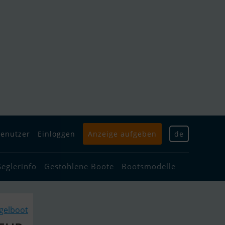
enutzer
Einloggen
Anzeige aufgeben
de
Seglerinfo
Gestohlene Boote
Bootsmodelle
gelboot