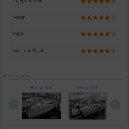
Rumpf und Kiel
Motor
Kajüte
Mast und Segel
Ähnliche Boote
Hanse 320
Hanse 320
Ha