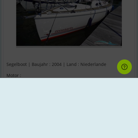
Segelboot | Baujahr : 2004 | Land : Niederlande
Motor :
Hamburger Yachtbroker
;
Zurück zur Suche
Impressum - Contact - Scanboat.com ®