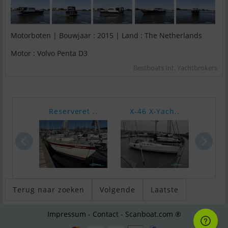
Motorboten | Bouwjaar : 2015 | Land : The Netherlands
Motor : Volvo Penta D3
Bestboats Int. Yachtbrokers
Reserveret ..
X-46 X-Yach..
Bava
Terug naar zoeken
Volgende
Laatste
Impressum - Contact - Scanboat.com ®