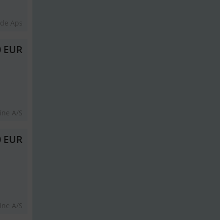
åde Aps
0 EUR
ine A/S
0 EUR
ine A/S