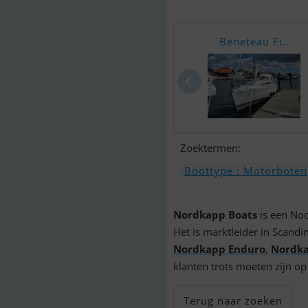
Beneteau Fi..
Zoektermen:
Boottype : Motorboten
Nordkapp Boats
is een Noo
Het is marktleider in Scand
Nordkapp Enduro
,
Nordka
klanten trots moeten zijn o
Terug naar zoeken