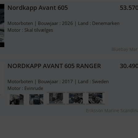
Nordkapp Avant 605
53.57
Motorboten | Bouwjaar : 2026 | Land : Denemarken
Motor : Skal tilvælges
Bluebay Mar
NORDKAPP AVANT 605 RANGER
30.49
Motorboten | Bouwjaar : 2017 | Land : Sweden
Motor : Evinrude
Eriksson Marine Scandin