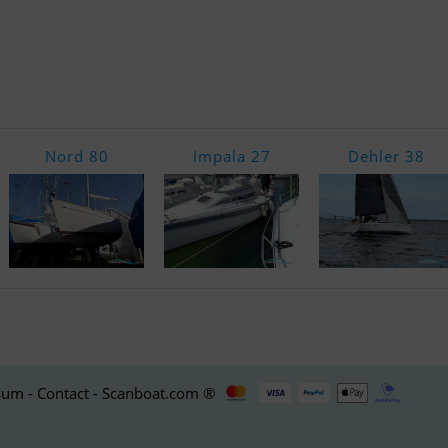
Nord 80
Impala 27
Dehler 38
um - Contact - Scanboat.com ®