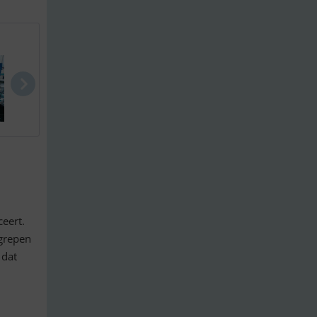
Sealine 305..
Opus 34
X-99 X-Yach.
eert.
egrepen
 dat