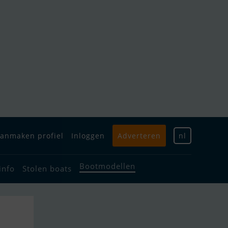
anmaken profiel
Inloggen
Adverteren
nl
Bootmodellen
info
Stolen boats