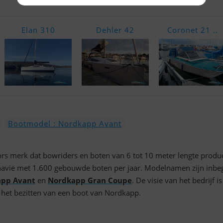
Elan 310
Dehler 42
Coronet 21 ..
Bootmodel : Nordkapp Avant
rs merk dat bowriders en boten van 6 tot 10 meter lengte produc
inavië met 1.600 gebouwde boten per jaar. Modelnamen zijn inb
pp Avant
en
Nordkapp Gran Coupe
. De visie van het bedrijf is
p het bezitten van een boot van Nordkapp.