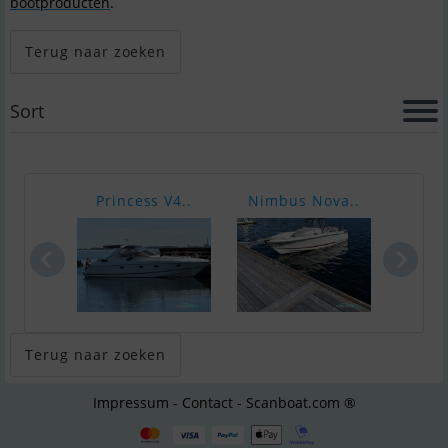
bootproducten
.
Terug naar zoeken
Sort
Princess V4..
Nimbus Nova..
Bava
Terug naar zoeken
Impressum - Contact - Scanboat.com ®