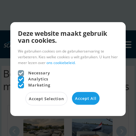
Deze website maakt gebruik
van cookies.
We gebruiken cookies om de gebruikerservaring te
verbeteren. Kies welke cookies u wilt gebruiken. U kunt hier
meer lezen over
ons cookiebeleid.
Bege 10.50 Patrouille
Necessary
Analytics
motorboten | advertenties
Marketing
Accept All
Accept Selection
Crancchi At..
Bavaria 32 ..
Bava