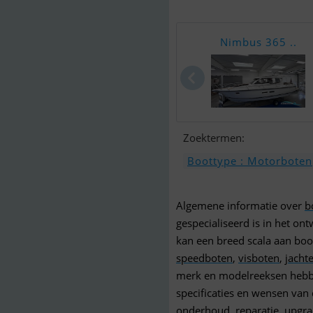
Nimbus 365 ..
Zoektermen:
Boottype : Motorboten
Algemene informatie over
b
gespecialiseerd is in het o
kan een breed scala aan boo
speedboten
,
visboten
,
jacht
merk en modelreeksen hebb
specificaties en wensen van 
onderhoud, reparatie, upgr