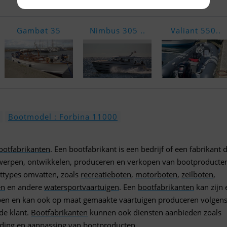
Gambøt 35
Nimbus 305 ..
Valiant 550..
Bootmodel : Forbina 11000
ootfabrikanten
. Een bootfabrikant is een bedrijf of een fabrikant d
ntwerpen, ontwikkelen, produceren en verkopen van bootproducten
ttypes omvatten, zoals
recreatieboten
,
motorboten
,
zeilboten
,
en
en andere
watersportvaartuigen
. Een
bootfabrikanten
kan zijn 
en en kan ook op maat gemaakte vaartuigen produceren volgens
de klant.
Bootfabrikanten
kunnen ook diensten aanbieden zoals
ading en aanpassing van
bootproducten
.