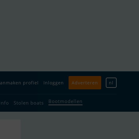
anmaken profiel
Inloggen
Adverteren
nl
Bootmodellen
info
Stolen boats