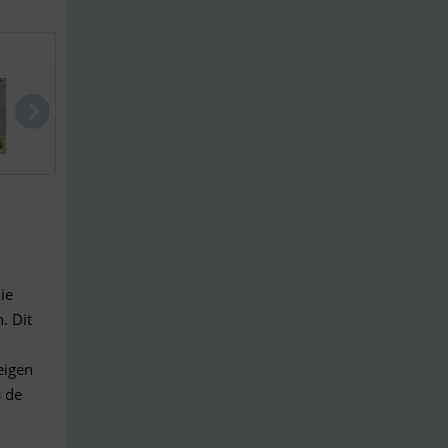
Najad 34
Albatros 33
Hanse 445
ie
. Dit
eigen
 de