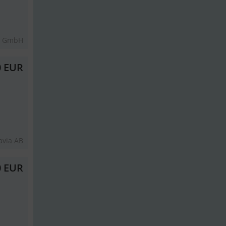
s GmbH
0 EUR
avia AB
0 EUR