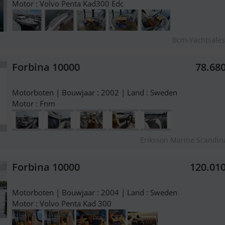
Motor : Volvo Penta Kad300 Edc
Bcm-Yachtsale
Forbina 10000
78.68
Motorboten | Bouwjaar : 2002 | Land : Sweden
Motor : Fnm
Eriksson Marine Scandin
Forbina 10000
120.01
Motorboten | Bouwjaar : 2004 | Land : Sweden
Motor : Volvo Penta Kad 300