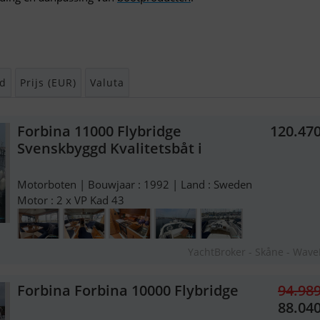
d
Prijs (EUR)
Valuta
Forbina 11000 Flybridge
120.47
Svenskbyggd Kvalitetsbåt i
Motorboten | Bouwjaar : 1992 | Land : Sweden
Motor : 2 x VP Kad 43
YachtBroker - Skåne - Wav
Forbina Forbina 10000 Flybridge
94.98
88.04