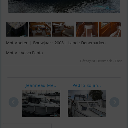
Motorboten | Bouwjaar : 2008 | Land : Denemarken
Motor : Volvo Penta
Båtagent Denmark - East
Jeanneau Me..
Pedro Solan..
Dra