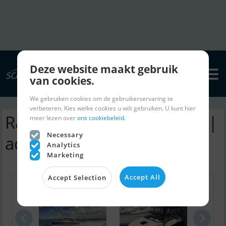
Deze website maakt gebruik
van cookies.
We gebruiken cookies om de gebruikerservaring te
verbeteren. Kies welke cookies u wilt gebruiken. U kunt hier
Rapsody R30 motorboten |
meer lezen over
ons cookiebeleid.
Necessary
advertenties
Analytics
Marketing
Accept All
Accept Selection
Nimbus C8
Bayliner VR..
Gree