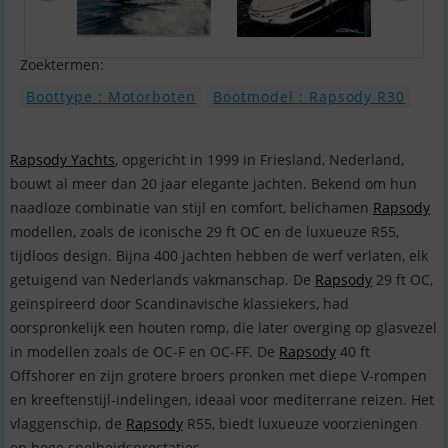
Zoektermen:
Boottype : Motorboten
Bootmodel : Rapsody R30
Rapsody Yachts
, opgericht in 1999 in Friesland, Nederland,
bouwt al meer dan 20 jaar elegante jachten. Bekend om hun
naadloze combinatie van stijl en comfort, belichamen
Rapsody
modellen, zoals de iconische 29 ft OC en de luxueuze R55,
tijdloos design. Bijna 400 jachten hebben de werf verlaten, elk
getuigend van Nederlands vakmanschap. De
Rapsody
29 ft OC,
geïnspireerd door Scandinavische klassiekers, had
oorspronkelijk een houten romp, die later overging op glasvezel
in modellen zoals de OC-F en OC-FF. De
Rapsody
40 ft
Offshorer en zijn grotere broers pronken met diepe V-rompen
en kreeftenstijl-indelingen, ideaal voor mediterrane reizen. Het
vlaggenschip, de
Rapsody
R55, biedt luxueuze voorzieningen
en hoge snelheidsprestaties.