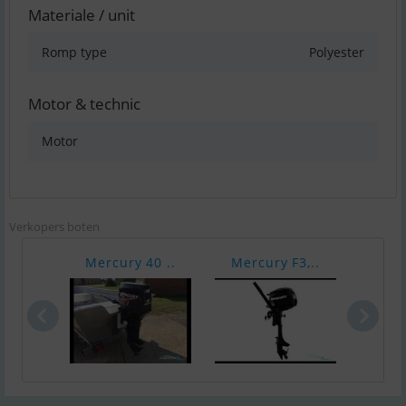
Materiale / unit
Romp type
Polyester
Motor & technic
Motor
Verkopers boten
Mercury 40 ..
Mercury F3,..
Merc