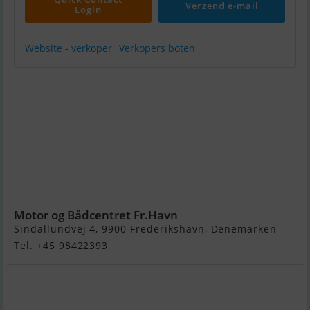
Verzend e-mail
Login
Website - verkoper
Verkopers boten
Variant
750 kg
Båd
Trailer 13
" Hjul - kr
8995,00 +
Lev Omk
kr 350,00
Motor og Bådcentret Fr.Havn
Sindallundvej 4, 9900 Frederikshavn, Denemarken
Tel. +45 98422393