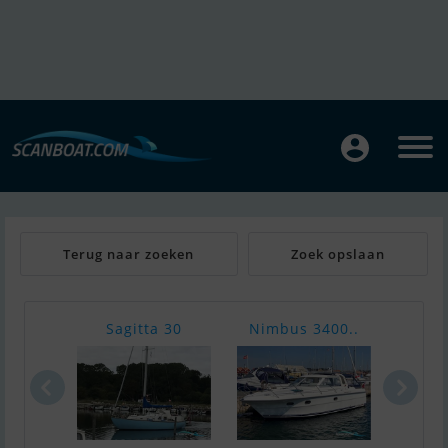
Terug naar zoeken
Zoek opslaan
Sagitta 30
Nimbus 3400..
Sout