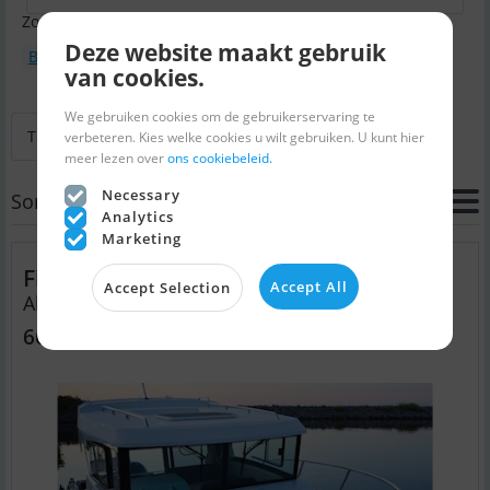
Zoektermen:
Deze website maakt gebruik
Boottype : Motorboten
Kwaliteitsboot
van cookies.
We gebruiken cookies om de gebruikerservaring te
Terug naar zoeken
Volgende
Laatste
verbeteren. Kies welke cookies u wilt gebruiken. U kunt hier
meer lezen over
ons cookiebeleid.
Necessary
Sort
Analytics
Marketing
Finnmaster P7 Weekend
Accept All
Accept Selection
Als nieuw - het meeste nooit gebr...
66.840 EUR