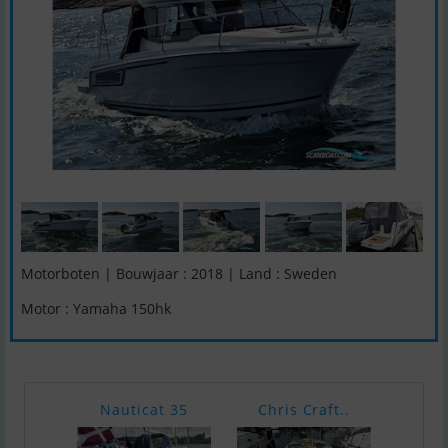
Motorboten | Bouwjaar : 2018 | Land : Sweden
Motor : Yamaha 150hk
Nauticat 35
Chris Craft..
Ha