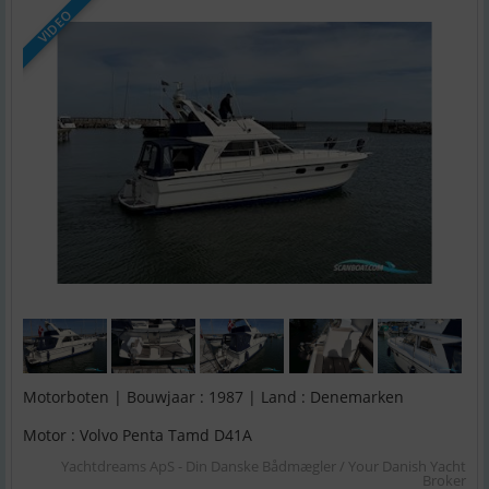
VIDEO
Motorboten | Bouwjaar : 1987 | Land : Denemarken
Motor : Volvo Penta Tamd D41A
Yachtdreams ApS - Din Danske Bådmægler / Your Danish Yacht
Broker