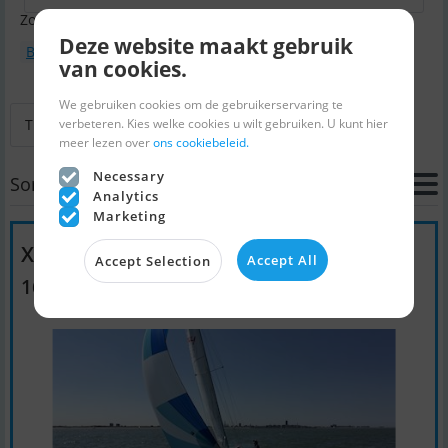
Zoektermen:
Deze website maakt gebruik
Boottype : Zeilboten
Liefhebberij
van cookies.
We gebruiken cookies om de gebruikerservaring te
verbeteren. Kies welke cookies u wilt gebruiken. U kunt hier
Terug naar zoeken
Volgende
Laatste
meer lezen over
ons cookiebeleid.
Necessary
Sort
Analytics
Marketing
X-79 X-Yachts
Accept All
Accept Selection
16.900 EUR