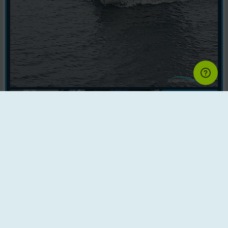
Mere
Hallberg Rassy 32 Mistress
Zeilklare Motor, 190 Uur, Alles Wer...
14.199 EUR
13.130 EUR
Zeilboten | Bouwjaar : 1973 | Land : Denemarken
Motor : Vetus