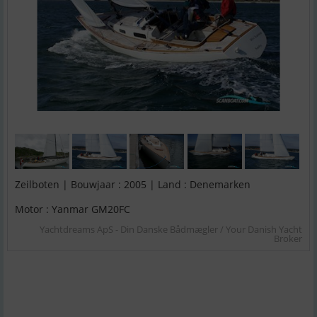
Zeilboten | Bouwjaar : 2005 | Land : Denemarken
Motor : Yanmar GM20FC
Yachtdreams ApS - Din Danske Bådmægler / Your Danish Yacht
Broker