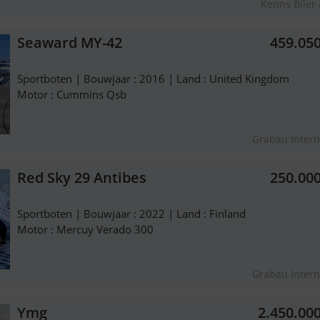
Kenns Biler
Seaward MY-42
459.05
Sportboten | Bouwjaar : 2016 | Land : United Kingdom
Motor : Cummins Qsb
Grabau Intern
Red Sky 29 Antibes
250.00
Sportboten | Bouwjaar : 2022 | Land : Finland
Motor : Mercuy Verado 300
Grabau Intern
Ymg
2.450.00