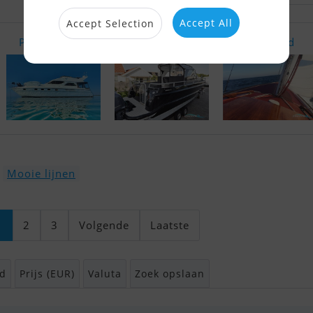
Accept All
Accept Selection
Princess 47..
Westboat 29..
Folkebåd
Mooie lijnen
1
2
3
Volgende
Laatste
d
Prijs (EUR)
Valuta
Zoek opslaan