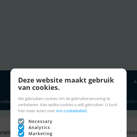
Deze website maakt gebruik
A
van cookies.
We gebruiken cookies om de gebruikerservaring te
toebehoren
Bootverkopers
Zeilerlinks
Charter
Zeiler
verbeteren. Kies welke cookies u wilt gebruiken. U kunt
hier meer lezen over
ons cookiebeleid.
Necessary
Analytics
rtenties
Terug naar zoeken
Zoek opsla
Marketing