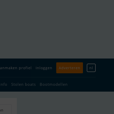
anmaken profiel
Inloggen
Adverteren
nl
info
Stolen boats
Bootmodellen
an