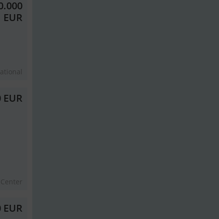
0.000
EUR
ational
0 EUR
 Center
0 EUR