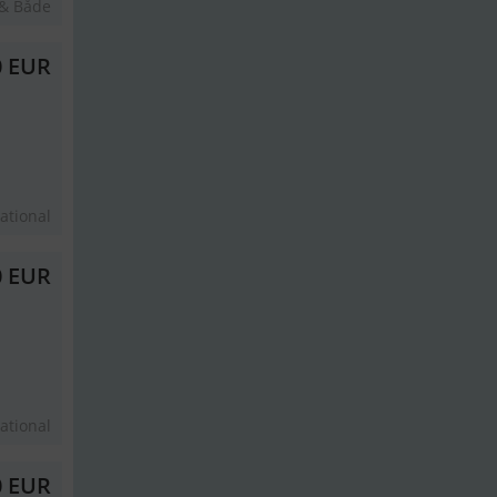
 & Både
0 EUR
ational
0 EUR
ational
0 EUR