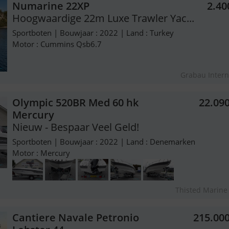
Numarine 22XP
2.40
Hoogwaardige 22m Luxe Trawler Yac...
Sportboten | Bouwjaar : 2022 | Land : Turkey
Motor : Cummins Qsb6.7
Grabau Intern
Olympic 520BR Med 60 hk
22.09
Mercury
Nieuw - Bespaar Veel Geld!
Sportboten | Bouwjaar : 2022 | Land : Denemarken
Motor : Mercury
Thisted Marine
Cantiere Navale Petronio
215.00