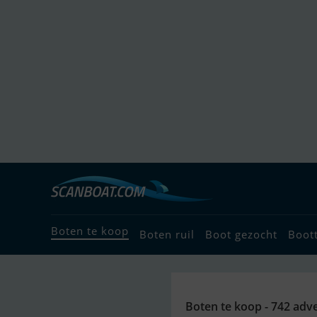
Boten te koop
Boten ruil
Boot gezocht
Boot
Boten te koop - 742 adve