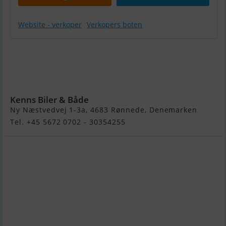
Website - verkoper
Verkopers boten
Fjordjollen
470 Sport
M. Motor
og Udstyr
Kenns Biler & Både
Ny Næstvedvej 1-3a, 4683 Rønnede, Denemarken
Tel. +45 5672 0702 - 30354255