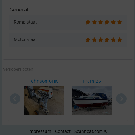
General
Romp staat
Motor staat
Verkopers boten
Johnson 6HK
Fram 25
Ör
Impressum - Contact - Scanboat.com ®