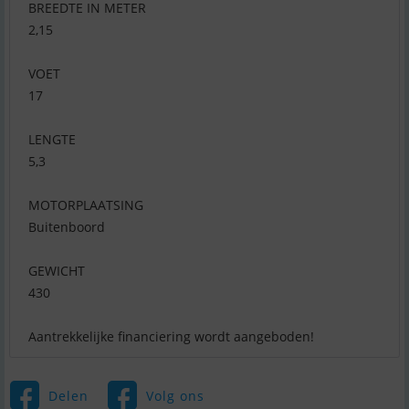
BREEDTE IN METER
2,15
VOET
17
LENGTE
5,3
MOTORPLAATSING
Buitenboord
GEWICHT
430
Aantrekkelijke financiering wordt aangeboden!
Delen
Volg ons