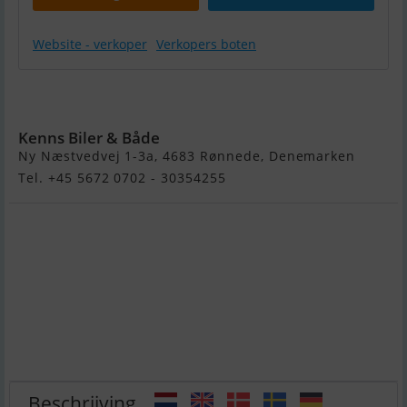
Website - verkoper
Verkopers boten
Pioner
Multi Iii
Kenns Biler & Både
Ny Næstvedvej 1-3a, 4683 Rønnede, Denemarken
Tel. +45 5672 0702 - 30354255
Beschrijving