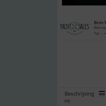
Princess 64 Fl
Bcm-
Werse
Tel. -
Beschrijving
(HJ)