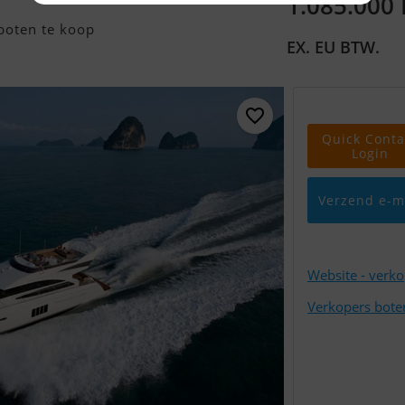
1.085.000
boten te koop
EX. EU BTW.
Quick Conta
Login
Verzend e-m
Website - verk
Verkopers bote