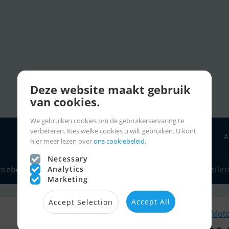
Deze website maakt gebruik
van cookies.
We gebruiken cookies om de gebruikerservaring te
verbeteren. Kies welke cookies u wilt gebruiken. U kunt
A
hier meer lezen over
ons cookiebeleid.
Necessary
toebehoren
Bootverkopers
Zeilerlinks
Charter
Zeiler
Analytics
Marketing
Accept All
Accept Selection
Soortgelijk Mo