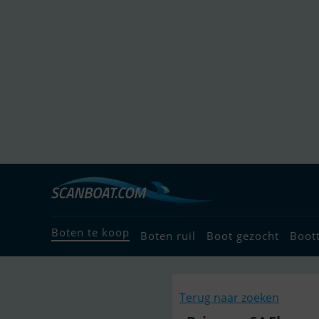
Boten te koop
Boten ruil
Boot gezocht
Boot
Terug naar zoeken