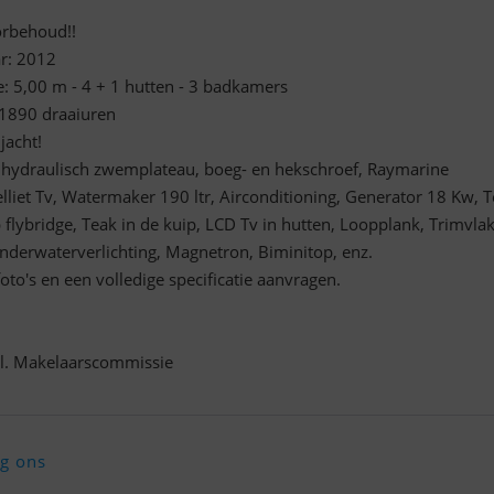
orbehoud!!
ar: 2012
e: 5,00 m - 4 + 1 hutten - 3 badkamers
 1890 draaiuren
acht!
, hydraulisch zwemplateau, boeg- en hekschroef, Raymarine
lliet Tv, Watermaker 190 ltr, Airconditioning, Generator 18 Kw, 
flybridge, Teak in de kuip, LCD Tv in hutten, Loopplank, Trimvla
 Onderwaterverlichting, Magnetron, Biminitop, enz.
oto's en een volledige specificatie aanvragen.
cl. Makelaarscommissie
lg ons