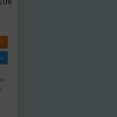
 EUR
ct
ail
oper
n