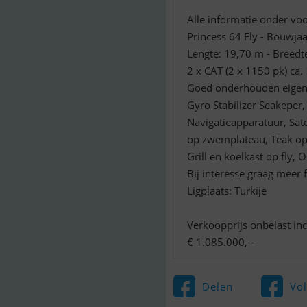
Alle informatie onder vo
Princess 64 Fly - Bouwja
Lengte: 19,70 m - Breedt
2 x CAT (2 x 1150 pk) ca.
Goed onderhouden eigenj
Gyro Stabilizer Seakeper
Navigatieapparatuur, Sate
op zwemplateau, Teak op 
Grill en koelkast op fly,
Bij interesse graag meer f
Ligplaats: Turkije
Verkoopprijs onbelast in
€ 1.085.000,--
Delen
Vo