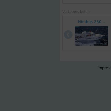
Verkopers boten
Nimbus 280 ..
Impress