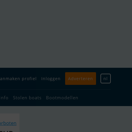
anmaken profiel
Inloggen
Adverteren
nl
info
Stolen boats
Bootmodellen
torboten