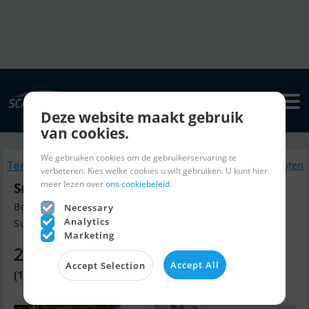
Deze website maakt gebruik
van cookies.
We gebruiken cookies om de gebruikerservaring te
Terug naar zoeken
Soortgelijk Motorboten
verbeteren. Kies welke cookies u wilt gebruiken. U kunt hier
meer lezen over
ons cookiebeleid.
Smartliner Cuddy 21
Bouw jaar 2025, Motorboten te koop
Necessary
Analytics
Sunds, Denemarken
Marketing
21.630 EUR
Accept All
Accept Selection
(161.495 DKK)