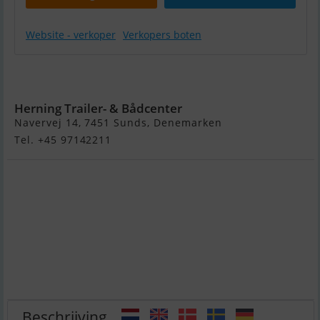
Website - verkoper
Verkopers boten
Smartliner
Cuddy 21
Herning Trailer- & Bådcenter
Navervej 14, 7451 Sunds, Denemarken
Tel. +45 97142211
Beschrijving