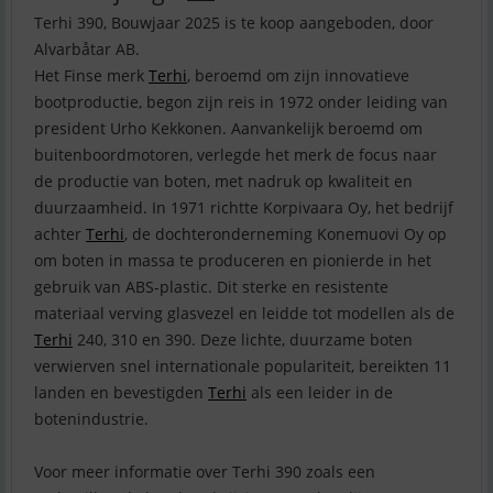
Terhi 390, Bouwjaar 2025 is te koop aangeboden, door
Alvarbåtar AB.
Het Finse merk
Terhi
, beroemd om zijn innovatieve
bootproductie, begon zijn reis in 1972 onder leiding van
president Urho Kekkonen. Aanvankelijk beroemd om
buitenboordmotoren, verlegde het merk de focus naar
de productie van boten, met nadruk op kwaliteit en
duurzaamheid. In 1971 richtte Korpivaara Oy, het bedrijf
achter
Terhi
, de dochteronderneming Konemuovi Oy op
om boten in massa te produceren en pionierde in het
gebruik van ABS-plastic. Dit sterke en resistente
materiaal verving glasvezel en leidde tot modellen als de
Terhi
240, 310 en 390. Deze lichte, duurzame boten
verwierven snel internationale populariteit, bereikten 11
landen en bevestigden
Terhi
als een leider in de
botenindustrie.
Voor meer informatie over Terhi 390 zoals een