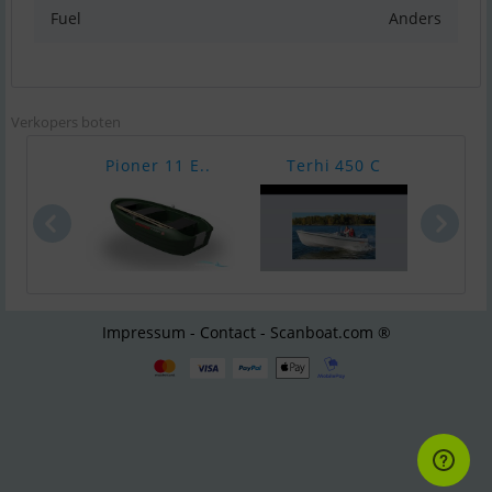
Fuel
Anders
Verkopers boten
Pioner 11 E..
Terhi 450 C
Te
Impressum - Contact - Scanboat.com ®