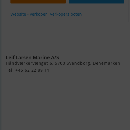
Website - verkoper
Verkopers boten
Yamaha
E60Hmhdl
Commercial
2-Takt
Leif Larsen Marine A/S
Håndværkervænget 6, 5700 Svendborg, Denemarken
Tel. +45 62 22 89 11