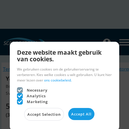
Deze website maakt gebruik
van cookies.
Terug naar zoeken
Soortgelijk Motore
We gebruiken cookies om de gebruikerservaring te
verbeteren. Kies welke cookies u wilt gebruiken. U kunt hier
Yamaha E60Hmhdl Commercial 2-Takt
meer lezen over
ons cookiebeleid.
Bouw jaar 2025, Motoren te koop
Necessary
Svendborg, Denemarken
Analytics
Marketing
5.250 EUR
Accept All
(39.200 DKK)
Accept Selection