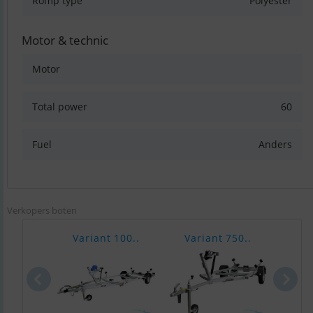
Romp type
Polyester
Motor & technic
Motor
Total power
60
Fuel
Anders
Verkopers boten
Variant 100..
Variant 750..
Var