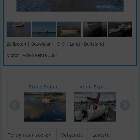
Zeilboten | Bouwjaar : 1919 | Land : Duitsland
Motor : Volvo Penta 3001
Bruce Rober..
Albin Expre..
Jean
Terug naar zoeken
Volgende
Laatste