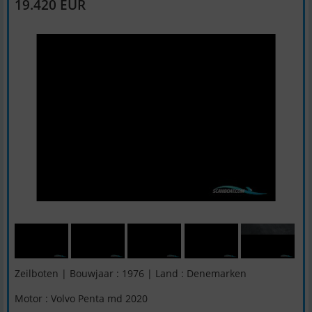
19.420 EUR
Zeilboten | Bouwjaar : 1976 | Land : Denemarken
Motor : Volvo Penta md 2020