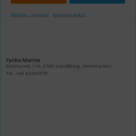
Website - verkoper
Verkopers boten
Njord
Frigg 300,
Mercury
F15/20 EFI
Fynbo Marine
Porthusvej 119, 5700 Svendborg, Denemarken
Tel. +45 62207070