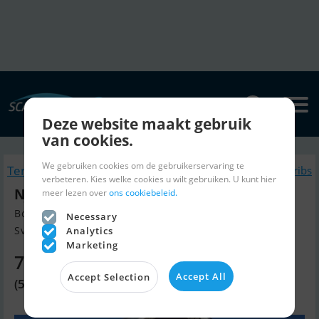
Deze website maakt gebruik
van cookies.
We gebruiken cookies om de gebruikerservaring te
Terug naar zoeken
Soortgelijk Rubberboten en ribs
verbeteren. Kies welke cookies u wilt gebruiken. U kunt hier
Njord Frigg 300, Mercury F15/20 EFI
meer lezen over
ons cookiebeleid.
Bouw jaar 2021, Rubberboten en ribs te koop
Necessary
Svendborg, Denemarken
Analytics
Marketing
7.370 EUR
Accept All
Accept Selection
(54.995 DKK)