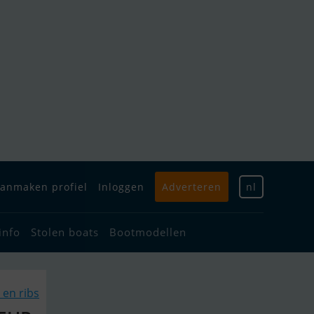
anmaken profiel
Inloggen
Adverteren
nl
info
Stolen boats
Bootmodellen
 en ribs