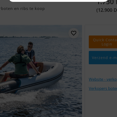
1.730
boten en ribs te koop
(12.900 
Quick Conta
Login
Verzend e-m
Website - verk
Verkopers bote