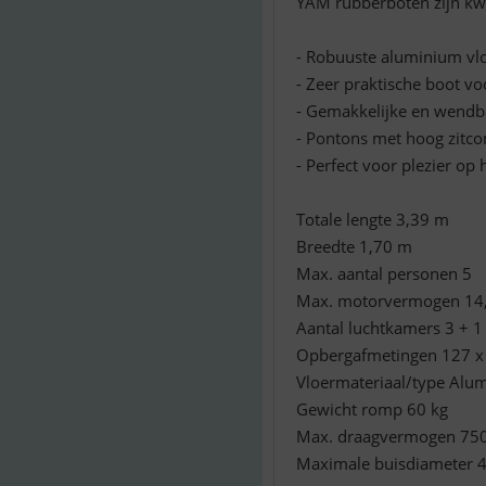
YAM rubberboten zijn kwal
- Robuuste aluminium vl
- Zeer praktische boot vo
- Gemakkelijke en wendb
- Pontons met hoog zitco
- Perfect voor plezier op 
Totale lengte 3,39 m
Breedte 1,70 m
Max. aantal personen 5
Max. motorvermogen 14,
Aantal luchtkamers 3 + 1 (
Opbergafmetingen 127 x
Vloermateriaal/type Alu
Gewicht romp 60 kg
Max. draagvermogen 750
Maximale buisdiameter 