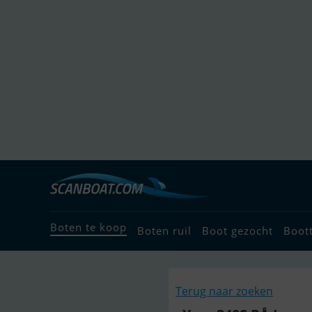
Boten te koop
Boten ruil
Boot gezocht
Boot
Terug naar zoeken