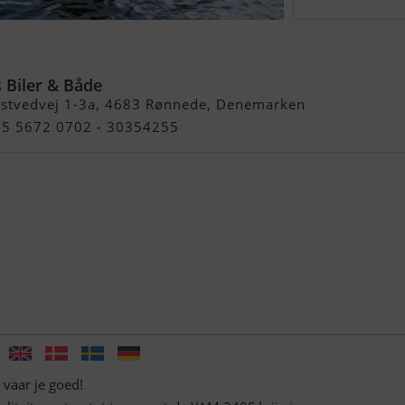
Lager
 Biler & Både
stvedvej 1-3a, 4683 Rønnede, Denemarken
+45 5672 0702 - 30354255
vaar je goed!