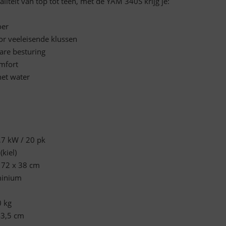
iteit van top tot teen, met de YAM 340S krijg je:
oer
or veeleisende klussen
are besturing
mfort
het water
7 kW / 20 pk
kiel)
 72 x 38 cm
minium
 kg
43,5 cm