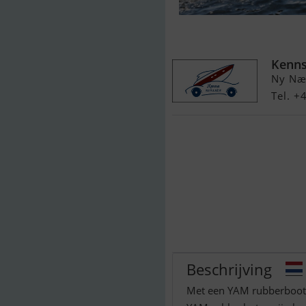
Yam 340S PÅ 
Kenns
Ny Næ
Tel. 
Beschrijving
Met een YAM rubberboot 