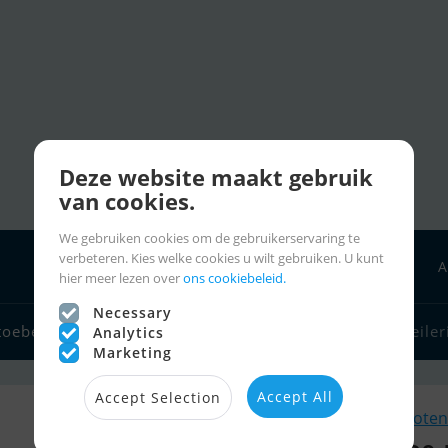
Deze website maakt gebruik
van cookies.
We gebruiken cookies om de gebruikerservaring te
verbeteren. Kies welke cookies u wilt gebruiken. U kunt
A
hier meer lezen over
ons cookiebeleid.
Necessary
toebehoren
Bootverkopers
Zeilerlinks
Charter
Zeiler
Analytics
Marketing
Accept All
Accept Selection
Soortgelijk Rubberboten