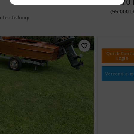
7.370
(55.000 
oten te koop
Quick Conta
Login
Verzend e-m