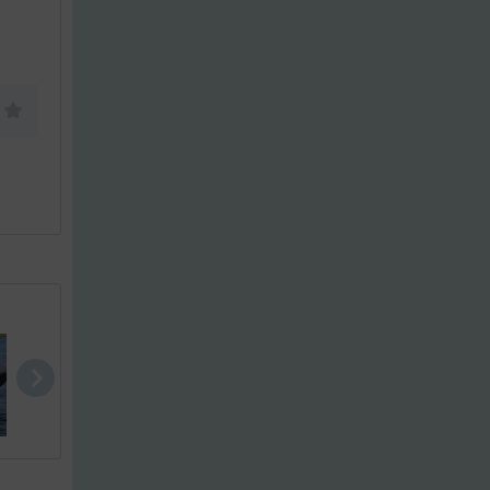
Ørnvik 500 ..
Olympic 520..
Miki430 RX