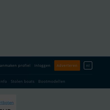
anmaken profiel
Inloggen
Adverteren
nl
info
Stolen boats
Bootmodellen
ortboten