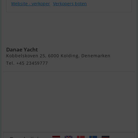
Website - verkoper
Verkopers boten
Formosa
Empress
41 - Solgt /
Sold
Danae Yacht
Kobbelskoven 25, 6000 Kolding, Denemarken
Tel. +45 23459777